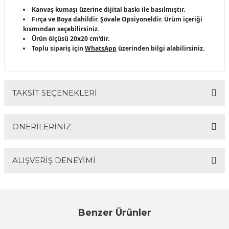
Kanvaş kumaşı üzerine dijital baskı ile basılmıştır.
Fırça ve Boya dahildir. Şövale Opsiyoneldir. Ürüm içeriği
kısmından seçebilirsiniz.
Ürün ölçüsü 20x20 cm'dir.
Toplu sipariş için
WhatsApp
üzerinden bilgi alabilirsiniz.
TAKSİT SEÇENEKLERİ
ÖNERİLERİNİZ
ALIŞVERİŞ DENEYİMİ
Bu ürünün fiyat bilgisi, resim, ürün açıklamalarında ve
diğer konularda yetersiz gördüğünüz noktaları öneri
formunu kullanarak tarafımıza iletebilirsiniz.
Görüş ve önerileriniz için teşekkür ederiz.
Sitemize ilk yorumu siz yapın!
Benzer Ürünler
Ürün resmi kalitesiz, bozuk veya görüntülenemiyor.