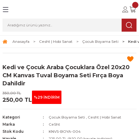
Geri Dön
Geri Dön
Geri Dön
lolar
ablolar
i Sanat
Tablolar
erçeveli Tablolar
Seti
Anasayfa
Cesht | Hobi Sanat
Çocuk Boyama Seti
Kedi 
Tablolar
erçeveli Tablolar
a Seti
Kedi ve Çocuk Araba Çocuklara Özel 20x20
Tablolar
s Tablolar
CM Kanvas Tuval Boyama Seti Fırça Boya
Dahildir
Tablolar
blolar
350,00 TL
%29 İNDİRİM
250,00 TL
s Tablolar
Kategori
Çocuk Boyama Seti
,
Cesht | Hobi Sanat
Marka
CeSht
Stok Kodu
KNVS-BOYA-004
Havale
225,00 TL (%10,00 havale indirimi)