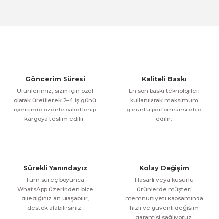
Ürün açıklamasında eksik bilgiler bulunuyor.
CeSht
Deneyimini Paylaş
Meyveler Çocuklara Özel 20x20 CM Kanvas Tuval Boyama Seti Fırça Boy
Ürün bilgilerinde hatalar bulunuyor.
Ürün fiyatı diğer sitelerden daha pahalı.
350,00 TL
ÜRÜNÜ İNCELE
Bu ürüne benzer farklı alternatifler olmalı.
250,00 TL
YENİ
CeSht
Gönderim Süresi
Kaliteli Baskı
Mutlu Tavşan Çocuklara Özel 20x20 CM Kanvas Tuval Boyama Seti Fırça
Ürünlerimiz, sizin için özel
En son baskı teknolojileri
olarak üretilerek 2–4 iş günü
kullanılarak maksimum
içerisinde özenle paketlenip
görüntü performansı elde
350,00 TL
ÜRÜNÜ İNCELE
Gönder
kargoya teslim edilir.
edilir.
250,00 TL
CeSht
Tatil Yapan Meyveler Çocuklara Özel 20x20 CM Kanvas Tuval Boyama Set
Sürekli Yanındayız
Kolay Değişim
350,00 TL
ÜRÜNÜ İNCELE
Tüm süreç boyunca
Hasarlı veya kusurlu
250,00 TL
WhatsApp üzerinden bize
ürünlerde müşteri
dilediğiniz an ulaşabilir,
memnuniyeti kapsamında
YENİ
CeSht
destek alabilirsiniz.
hızlı ve güvenli değişim
Sevimli Ejderha Çocuklara Özel 20x20 CM Kanvas Tuval Boyama Seti Fır
garantisi sağlıyoruz.