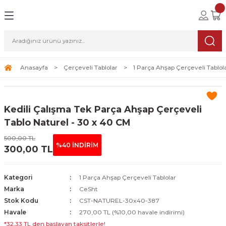
Geri Dön
Geri Dön
Geri Dön
lolar
ablolar
i Sanat
Tablolar
erçeveli Tablolar
Seti
Anasayfa
Çerçeveli Tablolar
1 Parça Ahşap Çerçeveli Tablol
Tablolar
erçeveli Tablolar
a Seti
Kedili Çalışma Tek Parça Ahşap Çerçeveli
Tablolar
s Tablolar
Tablo Naturel - 30 x 40 CM
500,00 TL
Tablolar
blolar
%40 İNDİRİM
300,00 TL
s Tablolar
Kategori
1 Parça Ahşap Çerçeveli Tablolar
Marka
CeSht
Stok Kodu
CST-NATUREL-30x40-387
Havale
270,00 TL (%10,00 havale indirimi)
*32,33 TL den başlayan taksitlerle!