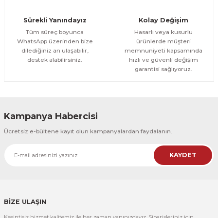
Orman Yolu Tek Parça Ahşap Çerçeveli Tablo
Sürekli Yanındayız
Kolay Değişim
500,00 TL
ÜRÜNÜ İNCELE
Tüm süreç boyunca
Hasarlı veya kusurlu
300,00 TL
%25
WhatsApp üzerinden bize
ürünlerde müşteri
dilediğiniz an ulaşabilir,
memnuniyeti kapsamında
CeSht
destek alabilirsiniz.
hızlı ve güvenli değişim
Orman Yolu Tek Parça Ahşap Çerçeveli Tablo
garantisi sağlıyoruz.
500,00 TL
ÜRÜNÜ İNCELE
300,00 TL
Kampanya Habercisi
CeSht
Ücretsiz e-bültene kayıt olun kampanyalardan faydalanın.
Pembe Fonlu Good Things Are Coming Yazılı Tek Parça Ahşap Çerçeveli
KAYDET
500,00 TL
ÜRÜNÜ İNCELE
300,00 TL
CeSht
Pembe Fonlu Good Things Are Coming Yazılı Tek Parça Ahşap Çerçeveli
BİZE ULAŞIN
Kesintisiz hizmet kalitemiz ile her zaman yanınızdayız. Siparişleriniz için