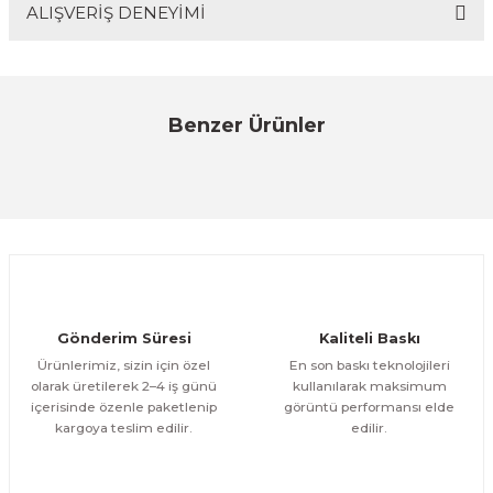
ALIŞVERİŞ DENEYİMİ
Bu ürünün fiyat bilgisi, resim, ürün açıklamalarında ve
diğer konularda yetersiz gördüğünüz noktaları öneri
formunu kullanarak tarafımıza iletebilirsiniz.
Görüş ve önerileriniz için teşekkür ederiz.
Sitemize ilk yorumu siz yapın!
Benzer Ürünler
Ürün resmi kalitesiz, bozuk veya görüntülenemiyor.
%25
Ürün açıklamasında eksik bilgiler bulunuyor.
CeSht
Deneyimini Paylaş
Mavi-yeşil Çiçekli Garden Place Yazılı Tek Parça Ahşap Çerçeveli Tablo
Ürün bilgilerinde hatalar bulunuyor.
Ürün fiyatı diğer sitelerden daha pahalı.
500,00 TL
ÜRÜNÜ İNCELE
Bu ürüne benzer farklı alternatifler olmalı.
300,00 TL
%25
CeSht
Gönderim Süresi
Kaliteli Baskı
Mavi-yeşil Çiçekli Garden Place Yazılı Tek Parça Ahşap Çerçeveli Tablo
Ürünlerimiz, sizin için özel
En son baskı teknolojileri
olarak üretilerek 2–4 iş günü
kullanılarak maksimum
içerisinde özenle paketlenip
görüntü performansı elde
500,00 TL
ÜRÜNÜ İNCELE
Gönder
kargoya teslim edilir.
edilir.
300,00 TL
%25
CeSht