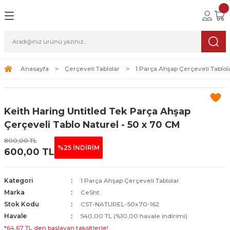
Geri Dön
Geri Dön
Geri Dön
lolar
ablolar
i Sanat
Tablolar
erçeveli Tablolar
Seti
Anasayfa
Çerçeveli Tablolar
1 Parça Ahşap Çerçeveli Tablol
Tablolar
erçeveli Tablolar
a Seti
Keith Haring Untitled Tek Parça Ahşap
Tablolar
s Tablolar
Çerçeveli Tablo Naturel - 50 x 70 CM
800,00 TL
Tablolar
blolar
%25 İNDİRİM
600,00 TL
s Tablolar
Kategori
1 Parça Ahşap Çerçeveli Tablolar
Marka
CeSht
Stok Kodu
CST-NATUREL-50x70-162
Havale
540,00 TL (%10,00 havale indirimi)
*64,67 TL den başlayan taksitlerle!