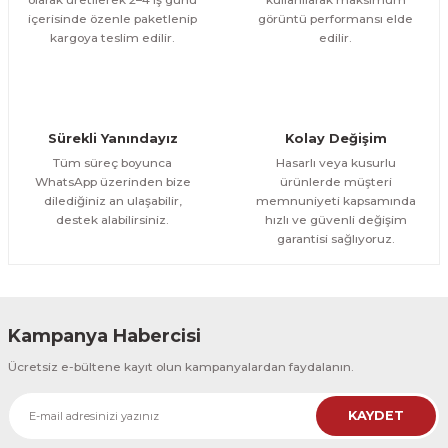
içerisinde özenle paketlenip
görüntü performansı elde
1.000,00 TL
ÜRÜNÜ İNCELE
Gönder
kargoya teslim edilir.
edilir.
800,00 TL
%12
Evinemoda
Boho Tarzı Çiçek 3 Parça Ahşap Çerçeveli Tablo ACT
Sürekli Yanındayız
Kolay Değişim
1.000,00 TL
ÜRÜNÜ İNCELE
Tüm süreç boyunca
Hasarlı veya kusurlu
800,00 TL
%12
WhatsApp üzerinden bize
ürünlerde müşteri
dilediğiniz an ulaşabilir,
memnuniyeti kapsamında
Evinemoda
destek alabilirsiniz.
hızlı ve güvenli değişim
Boho Tarzı Çiçek 3 Parça Ahşap Çerçeveli Tablo ACT
garantisi sağlıyoruz.
1.000,00 TL
ÜRÜNÜ İNCELE
800,00 TL
%12
Kampanya Habercisi
Evinemoda
Ücretsiz e-bültene kayıt olun kampanyalardan faydalanın.
Vincent Van Gogh Temalı 3 Parça Ahşap Çerçeveli Tablo ACT
KAYDET
1.000,00 TL
ÜRÜNÜ İNCELE
800,00 TL
%12