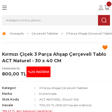
Geri Dön
Geri Dön
Geri Dön
lolar
ablolar
i Sanat
Tablolar
erçeveli Tablolar
Seti
Anasayfa
Çerçeveli Tablolar
3 Parça Ahşap Çerçeveli Tablol
Tablolar
erçeveli Tablolar
a Seti
Kırmızı Çiçek 3 Parça Ahşap Çerçeveli Tablo
Tablolar
s Tablolar
ACT Naturel - 30 x 40 CM
1.000,00 TL
Tablolar
blolar
%20 İNDİRİM
800,00 TL
s Tablolar
Kategori
3 Parça Ahşap Çerçeveli Tablolar
Marka
Evinemoda
Stok Kodu
ACT-NATUREL-30x40-146
Havale
720,00 TL (%10,00 havale indirimi)
*86,23 TL den başlayan taksitlerle!