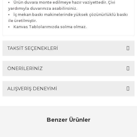
Ürün duvara monte edilmeye hazır vaziyettedir. Çivi
yardımıyla duvarınıza asabilirsiniz.
İç mekan baskı makinelerinde yüksek çözünürlüklü baskı
ile üretilmiştir.
Kanvas Tablolarımızda solma olmaz.
TAKSİT SEÇENEKLERİ
ÖNERİLERİNİZ
ALIŞVERİŞ DENEYİMİ
Bu ürünün fiyat bilgisi, resim, ürün açıklamalarında ve
diğer konularda yetersiz gördüğünüz noktaları öneri
formunu kullanarak tarafımıza iletebilirsiniz.
Görüş ve önerileriniz için teşekkür ederiz.
Sitemize ilk yorumu siz yapın!
Benzer Ürünler
Ürün resmi kalitesiz, bozuk veya görüntülenemiyor.
%17
Ürün açıklamasında eksik bilgiler bulunuyor.
Evinemoda