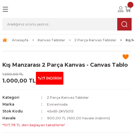
Geri Dön
Geri Dön
Geri Dön
lolar
ablolar
i Sanat
Tablolar
erçeveli Tablolar
Seti
Anasayfa
Kanvas Tablolar
2 Parça Kanvas Tablolar
Kış 
Tablolar
erçeveli Tablolar
a Seti
Kış Manzarası 2 Parça Kanvas - Canvas Tablo
Tablolar
s Tablolar
1.200,00 TL
%17 İNDİRİM
1.000,00 TL
Tablolar
blolar
s Tablolar
Kategori
2 Parça Kanvas Tablolar
Marka
Evinemoda
Stok Kodu
45x65-2KVS013
Havale
900,00 TL (%10,00 havale indirimi)
*107,78 TL den başlayan taksitlerle!