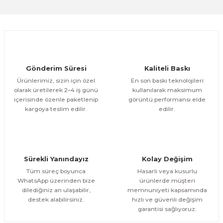
Deneyimini Paylaş
Orman Ve Deniz 2 Parça Kanvas - Canvas Tablo
Ürün bilgilerinde hatalar bulunuyor.
Ürün fiyatı diğer sitelerden daha pahalı.
1.200,00 TL
ÜRÜNÜ İNCELE
Bu ürüne benzer farklı alternatifler olmalı.
1.000,00 TL
%17
Evinemoda
Gönderim Süresi
Kaliteli Baskı
Bisikletli Kız 2 Parça Kanvas - Canvas Tablo
Ürünlerimiz, sizin için özel
En son baskı teknolojileri
olarak üretilerek 2–4 iş günü
kullanılarak maksimum
içerisinde özenle paketlenip
görüntü performansı elde
1.200,00 TL
ÜRÜNÜ İNCELE
Gönder
kargoya teslim edilir.
edilir.
1.000,00 TL
%17
Evinemoda
Inci Küpeli Kız Mona Lisa 2 Parça Kanvas - Canvas Tablo
Sürekli Yanındayız
Kolay Değişim
1.200,00 TL
ÜRÜNÜ İNCELE
Tüm süreç boyunca
Hasarlı veya kusurlu
1.000,00 TL
%17
WhatsApp üzerinden bize
ürünlerde müşteri
dilediğiniz an ulaşabilir,
memnuniyeti kapsamında
Evinemoda
destek alabilirsiniz.
hızlı ve güvenli değişim
Çiçekler Kuğu 2 Parça Kanvas - Canvas Tablo
garantisi sağlıyoruz.