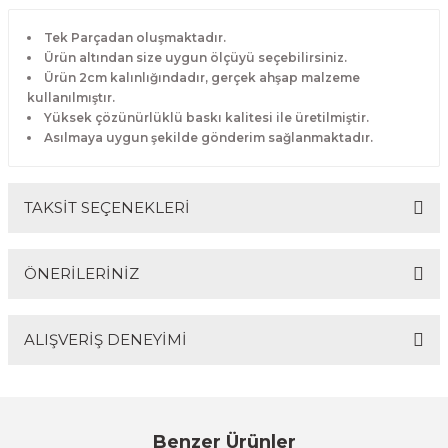
Tek Parçadan oluşmaktadır.
Ürün altından size uygun ölçüyü seçebilirsiniz.
Ürün 2cm kalınlığındadır, gerçek ahşap malzeme
kullanılmıştır.
Yüksek çözünürlüklü baskı kalitesi ile üretilmiştir.
Asılmaya uygun şekilde gönderim sağlanmaktadır.
TAKSİT SEÇENEKLERİ
ÖNERİLERİNİZ
ALIŞVERİŞ DENEYİMİ
Bu ürünün fiyat bilgisi, resim, ürün açıklamalarında ve
diğer konularda yetersiz gördüğünüz noktaları öneri
formunu kullanarak tarafımıza iletebilirsiniz.
Görüş ve önerileriniz için teşekkür ederiz.
Sitemize ilk yorumu siz yapın!
Benzer Ürünler