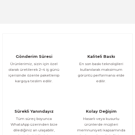
Ürün resmi kalitesiz, bozuk veya görüntülenemiyor.
%25
Ürün açıklamasında eksik bilgiler bulunuyor.
CeSht
Deneyimini Paylaş
Mavi-yeşil Çiçekli Garden Place Yazılı Tek Parça Ahşap Çerçeveli Tablo
Ürün bilgilerinde hatalar bulunuyor.
Ürün fiyatı diğer sitelerden daha pahalı.
500,00 TL
ÜRÜNÜ İNCELE
Bu ürüne benzer farklı alternatifler olmalı.
300,00 TL
%25
CeSht
Gönderim Süresi
Kaliteli Baskı
Mavi-yeşil Çiçekli Garden Place Yazılı Tek Parça Ahşap Çerçeveli Tablo
Ürünlerimiz, sizin için özel
En son baskı teknolojileri
olarak üretilerek 2–4 iş günü
kullanılarak maksimum
içerisinde özenle paketlenip
görüntü performansı elde
500,00 TL
ÜRÜNÜ İNCELE
Gönder
kargoya teslim edilir.
edilir.
300,00 TL
%25
CeSht
Orman Yolu Tek Parça Ahşap Çerçeveli Tablo
Sürekli Yanındayız
Kolay Değişim
500,00 TL
ÜRÜNÜ İNCELE
Tüm süreç boyunca
Hasarlı veya kusurlu
300,00 TL
%25
WhatsApp üzerinden bize
ürünlerde müşteri
dilediğiniz an ulaşabilir,
memnuniyeti kapsamında
CeSht