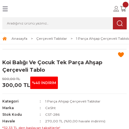
Geri Dön
Geri Dön
Geri Dön
lolar
ablolar
i Sanat
Tablolar
erçeveli Tablolar
Seti
Anasayfa
Çerçeveli Tablolar
1 Parça Ahşap Çerçeveli Tablol
Tablolar
erçeveli Tablolar
a Seti
Koi Balığı Ve Çocuk Tek Parça Ahşap
Tablolar
s Tablolar
Çerçeveli Tablo
500,00 TL
Tablolar
blolar
%40 İNDİRİM
300,00 TL
s Tablolar
Kategori
1 Parça Ahşap Çerçeveli Tablolar
Marka
CeSht
Stok Kodu
CST-286
Havale
270,00 TL (%10,00 havale indirimi)
*32,33 TL den başlayan taksitlerle!