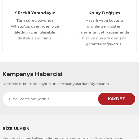
Orman Yolu Tek Parça Ahşap Çerçeveli Tablo
Sürekli Yanındayız
Kolay Değişim
500,00 TL
ÜRÜNÜ İNCELE
Tüm süreç boyunca
Hasarlı veya kusurlu
300,00 TL
%25
WhatsApp üzerinden bize
ürünlerde müşteri
dilediğiniz an ulaşabilir,
memnuniyeti kapsamında
CeSht
destek alabilirsiniz.
hızlı ve güvenli değişim
Orman Yolu Tek Parça Ahşap Çerçeveli Tablo
garantisi sağlıyoruz.
500,00 TL
ÜRÜNÜ İNCELE
300,00 TL
Kampanya Habercisi
CeSht
Ücretsiz e-bültene kayıt olun kampanyalardan faydalanın.
Pembe Fonlu Good Things Are Coming Yazılı Tek Parça Ahşap Çerçeveli
KAYDET
500,00 TL
ÜRÜNÜ İNCELE
300,00 TL
CeSht
Pembe Fonlu Good Things Are Coming Yazılı Tek Parça Ahşap Çerçeveli
BİZE ULAŞIN
Kesintisiz hizmet kalitemiz ile her zaman yanınızdayız. Siparişleriniz için