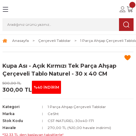
Geri Dön
Geri Dön
Geri Dön
lolar
ablolar
i Sanat
Tablolar
erçeveli Tablolar
Seti
Anasayfa
Çerçeveli Tablolar
1 Parça Ahşap Çerçeveli Tablol
Tablolar
erçeveli Tablolar
a Seti
Kupa Ası - Açık Kırmızı Tek Parça Ahşap
Tablolar
s Tablolar
Çerçeveli Tablo Naturel - 30 x 40 CM
500,00 TL
Tablolar
blolar
%40 İNDİRİM
300,00 TL
s Tablolar
Kategori
1 Parça Ahşap Çerçeveli Tablolar
Marka
CeSht
Stok Kodu
CST-NATUREL-30x40-171
Havale
270,00 TL (%10,00 havale indirimi)
*32,33 TL den başlayan taksitlerle!