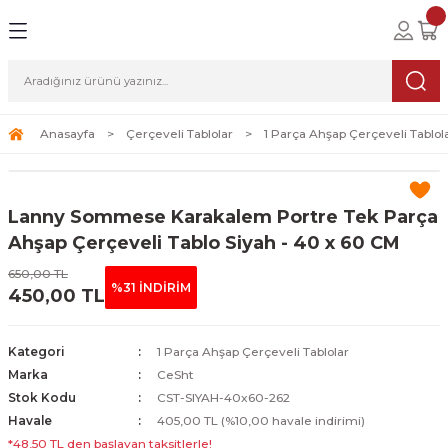
Geri Dön
Geri Dön
Geri Dön
lolar
ablolar
i Sanat
Tablolar
erçeveli Tablolar
Seti
Anasayfa
Çerçeveli Tablolar
1 Parça Ahşap Çerçeveli Tablol
Tablolar
erçeveli Tablolar
a Seti
Lanny Sommese Karakalem Portre Tek Parça
Tablolar
s Tablolar
Ahşap Çerçeveli Tablo Siyah - 40 x 60 CM
650,00 TL
Tablolar
blolar
%31 İNDİRİM
450,00 TL
s Tablolar
Kategori
1 Parça Ahşap Çerçeveli Tablolar
Marka
CeSht
Stok Kodu
CST-SIYAH-40x60-262
Havale
405,00 TL (%10,00 havale indirimi)
*48,50 TL den başlayan taksitlerle!