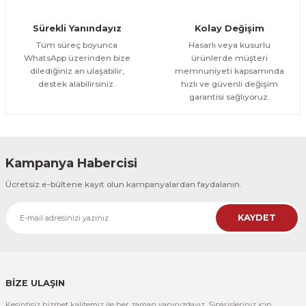
Orman Yolu Tek Parça Ahşap Çerçeveli Tablo
Sürekli Yanındayız
Kolay Değişim
500,00 TL
ÜRÜNÜ İNCELE
Tüm süreç boyunca
Hasarlı veya kusurlu
300,00 TL
%25
WhatsApp üzerinden bize
ürünlerde müşteri
dilediğiniz an ulaşabilir,
memnuniyeti kapsamında
CeSht
destek alabilirsiniz.
hızlı ve güvenli değişim
Orman Yolu Tek Parça Ahşap Çerçeveli Tablo
garantisi sağlıyoruz.
500,00 TL
ÜRÜNÜ İNCELE
300,00 TL
Kampanya Habercisi
CeSht
Ücretsiz e-bültene kayıt olun kampanyalardan faydalanın.
Pembe Fonlu Good Things Are Coming Yazılı Tek Parça Ahşap Çerçeveli
KAYDET
500,00 TL
ÜRÜNÜ İNCELE
300,00 TL
CeSht
Pembe Fonlu Good Things Are Coming Yazılı Tek Parça Ahşap Çerçeveli
BİZE ULAŞIN
Kesintisiz hizmet kalitemiz ile her zaman yanınızdayız. Siparişleriniz için