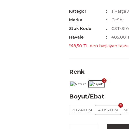
Kategori
1 Parça 
Marka
CeSht
Stok Kodu
CST-SIY
Havale
405,00 T
*48,50 TL den başlayan taksit
Renk
Boyut/Ebat
30 x 40 CM
40 x 60 CM
50