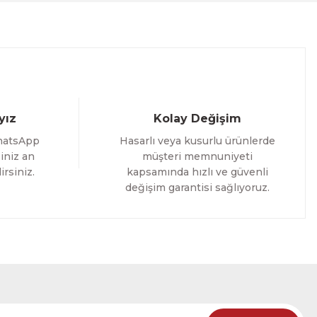
%25 İNDİRİM
ELE
yız
Kolay Değişim
hatsApp
Hasarlı veya kusurlu ürünlerde
iniz an
müşteri memnuniyeti
irsiniz.
kapsamında hızlı ve güvenli
değişim garantisi sağlıyoruz.
oming Yazılı Tek Parça Ahşap Çerçeveli Tablo
%25 İNDİRİM
RÜNÜ İNCELE