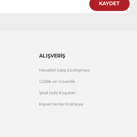
KAYDET
ht
 Çiçekli Flower Yazılı Tek Parça Ahşap Çerçeveli Tablo
00 TL
%25 İNDİRİM
ÜRÜNÜ İNCELE
,00 TL
ALIŞVERİŞ
Mesafeli Satış Sözleşmesi
Gizlilik ve Güvenlik
İptal İade Koşullari
Kişisel Veriler Politikası