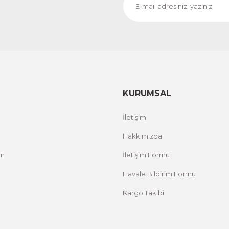
CeSht
CeS
Fırça Darbeleri Tek Parça Ahşap Çerçeveli Tablo
Sarı
500,00 TL
500,
%25 İNDİRİM
ÜRÜNÜ İNCELE
300,00 TL
300
KURUMSAL
İletişim
Hakkımızda
um
İletişim Formu
Havale Bildirim Formu
Kargo Takibi