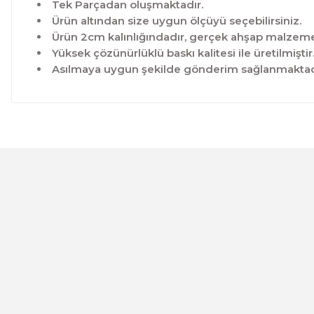
Tek Parçadan oluşmaktadır.
Ürün altından size uygun ölçüyü seçebilirsiniz.
Ürün 2cm kalınlığındadır, gerçek ahşap malzeme 
Yüksek çözünürlüklü baskı kalitesi ile üretilmiştir
Asılmaya uygun şekilde gönderim sağlanmaktad
Bu ürünün fiyat bilgisi, resim, ürün açıklamalarında ve 
Görüş ve önerileriniz için teşekkür ederiz.
Ürün resmi kalitesiz, bozuk veya görüntülenemiyor.
Ürün açıklamasında eksik bilgiler bulunuyor.
Ürün bilgilerinde hatalar bulunuyor.
CeSht
Ürün fiyatı diğer sitelerden daha pahalı.
Mavi-yeşil Çiçekli Garden Place Yazılı Tek Parça Ahşap Çe
Bu ürüne benzer farklı alternatifler olmalı.