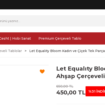
Cesht | Hobi Sanat
Premium Çerçeveli Tablo
veli Tablolar
Let Equalıty Bloom Kadın ve Çiçek Tek Parça
Let Equalıty Bl
Ahşap Çerçeveli
650,00 TL
450,00 TL
%31 İNDİ