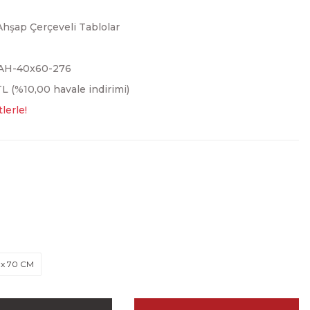
Ahşap Çerçeveli Tablolar
AH-40x60-276
L (%10,00 havale indirimi)
lerle!
 x 70 CM