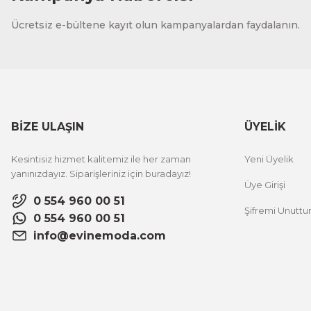
CeSht
Ücretsiz e-bültene kayıt olun kampanyalardan faydalanın.
Fırça Darbeleri Tek Parça Ahşap Çerçeveli Tablo
500,00 TL
%25 İNDİRİM
ÜRÜNÜ İNCELE
300,00 TL
BİZE ULAŞIN
ÜYELİK
CeSht
Kesintisiz hizmet kalitemiz ile her zaman
Yeni Üyelik
Sarı Çiçekli Flower Yazılı Tek Parça Ahşap Çerçeveli Tablo
yanınızdayız. Siparişleriniz için buradayız!
Üye Girişi
0 554 960 00 51
Şifremi Unutt
500,00 TL
%25 İNDİRİM
0 554 960 00 51
ÜRÜNÜ İNCELE
300,00 TL
info@evinemoda.com