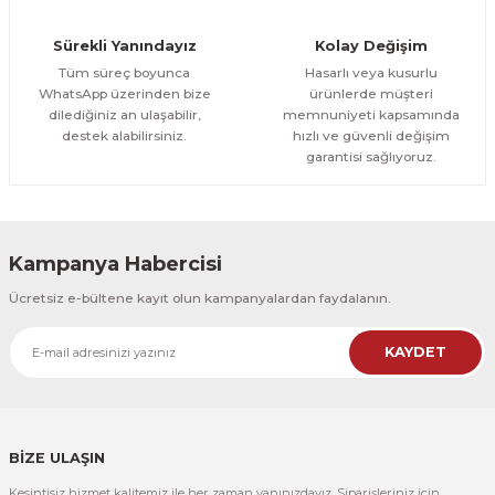
Orman Yolu Tek Parça Ahşap Çerçeveli Tablo
Sürekli Yanındayız
Kolay Değişim
500,00 TL
ÜRÜNÜ İNCELE
Tüm süreç boyunca
Hasarlı veya kusurlu
300,00 TL
%25
WhatsApp üzerinden bize
ürünlerde müşteri
dilediğiniz an ulaşabilir,
memnuniyeti kapsamında
CeSht
destek alabilirsiniz.
hızlı ve güvenli değişim
Orman Yolu Tek Parça Ahşap Çerçeveli Tablo
garantisi sağlıyoruz.
500,00 TL
ÜRÜNÜ İNCELE
300,00 TL
Kampanya Habercisi
CeSht
Ücretsiz e-bültene kayıt olun kampanyalardan faydalanın.
Pembe Fonlu Good Things Are Coming Yazılı Tek Parça Ahşap Çerçeveli
KAYDET
500,00 TL
ÜRÜNÜ İNCELE
300,00 TL
CeSht
Pembe Fonlu Good Things Are Coming Yazılı Tek Parça Ahşap Çerçeveli
BİZE ULAŞIN
Kesintisiz hizmet kalitemiz ile her zaman yanınızdayız. Siparişleriniz için