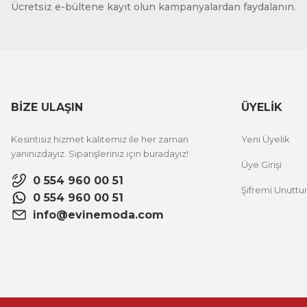
Ücretsiz e-bültene kayıt olun kampanyalardan faydalanın.
Vincent Van Gogh Temalı 3 Parça Ahşap Çerçeveli Tablo
1.000,00 TL
%12 İNDİ
ÜRÜNÜ İNCELE
800,00 TL
BİZE ULAŞIN
ÜYELİK
Evinemoda
Kesintisiz hizmet kalitemiz ile her zaman
Yeni Üyelik
Zarif Çiçekler 3 Parça Ahşap Çerçeveli Tablo ACT
yanınızdayız. Siparişleriniz için buradayız!
Üye Girişi
0 554 960 00 51
Şifremi Unutt
1.000,00 TL
%12 İNDİRİM
0 554 960 00 51
ÜRÜNÜ İNCELE
800,00 TL
info@evinemoda.com