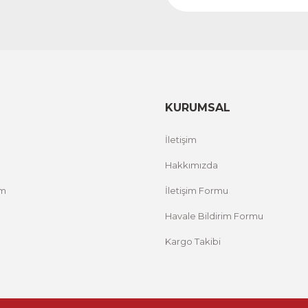
 ACT
Vincent Van Gogh Temalı 3 Parça Ahşap Çerçevel
1.000,00 TL
RİM
%
ÜRÜNÜ İNCELE
800,00 TL
KURUMSAL
Evinemoda
İletişim
Zarif Çiçekler 3 Parça Ahşap Çerçeveli Tablo ACT
Hakkımızda
um
İletişim Formu
1.000,00 TL
%12 İNDİRİM
ÜRÜNÜ İNCELE
800,00 TL
Havale Bildirim Formu
Kargo Takibi