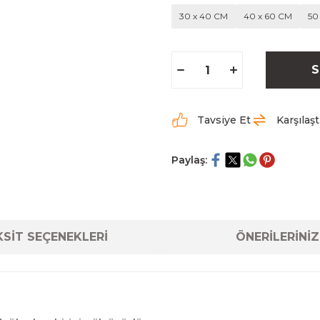
30 x 40 CM
40 x 60 CM
50
S
Tavsiye Et
Karşılaşt
Paylaş:
SİT SEÇENEKLERİ
ÖNERİLERİNİZ