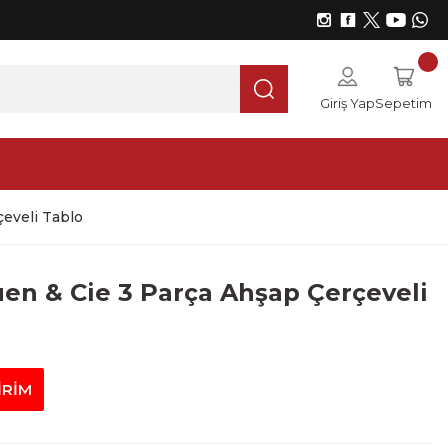
Giriş Yap
Sepetim
eveli Tablo
en & Cie 3 Parça Ahşap Çerçeveli
İRİM