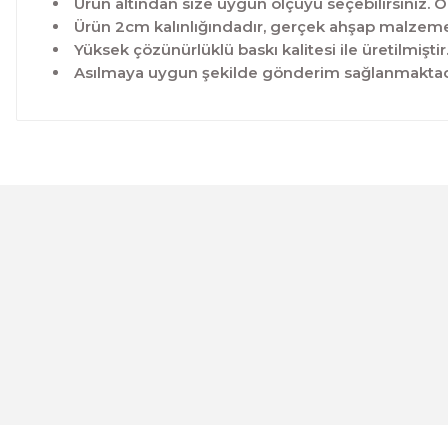
Ürün altından size uygun ölçüyü seçebilirsiniz. Ö
Ürün 2cm kalınlığındadır, gerçek ahşap malzeme 
Yüksek çözünürlüklü baskı kalitesi ile üretilmiştir
Asılmaya uygun şekilde gönderim sağlanmaktad
Bu ürünün fiyat bilgisi, resim, ürün açıklamalarında ve 
Görüş ve önerileriniz için teşekkür ederiz.
Ürün resmi kalitesiz, bozuk veya görüntülenemiyor.
Ürün açıklamasında eksik bilgiler bulunuyor.
Ürün bilgilerinde hatalar bulunuyor.
Evinemoda
Ürün fiyatı diğer sitelerden daha pahalı.
Beyaz Narin Çiçekler 3 Parça Ahşap Çerçeveli Tablo ACT
Bu ürüne benzer farklı alternatifler olmalı.
1.000,00 TL
%12 İNDİRİM
ÜRÜNÜ İNCELE