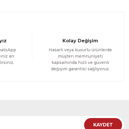
yız
Kolay Değişim
hatsApp
Hasarlı veya kusurlu ürünlerde
iniz an
müşteri memnuniyeti
irsiniz.
kapsamında hızlı ve güvenli
değişim garantisi sağlıyoruz.
i Tablo ACT
12 İNDİRİM
KAYDET