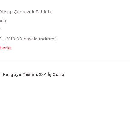
Ahşap Çerçeveli Tablolar
oda
5
L (%10,00 havale indirimi)
lerle!
 Kargoya Teslim: 2-4 İş Günü