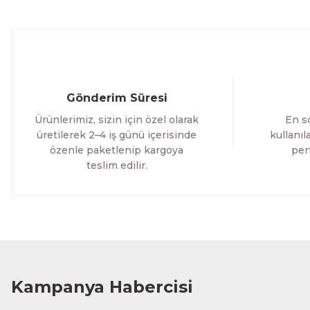
800,00 TL
Evinemoda
Boho Tarzı Çiçek 3 Parça Ahşap Çerçeveli Tablo ACT
Gönderim Süresi
1.000,00 TL
Ürünlerimiz, sizin için özel olarak
En so
%12 İNDİRİM
ÜRÜNÜ İNCELE
800,00 TL
üretilerek 2–4 iş günü içerisinde
kullanı
özenle paketlenip kargoya
per
teslim edilir.
Evinemoda
Vincent Van Gogh Temalı 3 Parça Ahşap Çerçeveli Tablo
1.000,00 TL
%12 İNDİ
ÜRÜNÜ İNCELE
800,00 TL
Kampanya Habercisi
Evinemoda