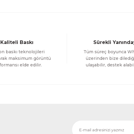
800,00 TL
Gönder
Evinemoda
Boho Tarzı Çiçek 3 Parça Ahşap Çerçeveli Tablo ACT
Kaliteli Baskı
Sürekli Yanında
1.000,00 TL
n baskı teknolojileri
Tüm süreç boyunca W
%12 İNDİRİM
ÜRÜNÜ İNCELE
800,00 TL
larak maksimum görüntü
üzerinden bize dilediğ
formansı elde edilir.
ulaşabilir, destek alabil
Evinemoda
 ACT
Vincent Van Gogh Temalı 3 Parça Ahşap Çerçevel
1.000,00 TL
RİM
%
ÜRÜNÜ İNCELE
800,00 TL
Evinemoda