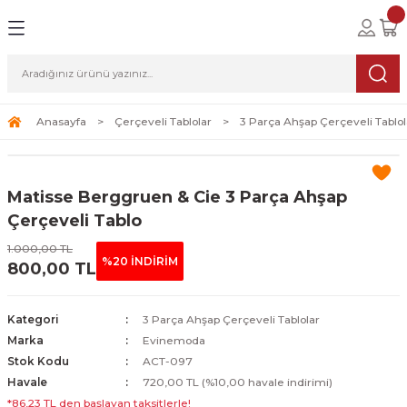
Geri Dön
Geri Dön
Geri Dön
lolar
ablolar
i Sanat
Tablolar
erçeveli Tablolar
Seti
Anasayfa
Çerçeveli Tablolar
3 Parça Ahşap Çerçeveli Tablol
Tablolar
erçeveli Tablolar
a Seti
Matisse Berggruen & Cie 3 Parça Ahşap
Tablolar
s Tablolar
Çerçeveli Tablo
1.000,00 TL
Tablolar
blolar
%20 İNDİRİM
800,00 TL
s Tablolar
Kategori
3 Parça Ahşap Çerçeveli Tablolar
Marka
Evinemoda
Stok Kodu
ACT-097
Havale
720,00 TL (%10,00 havale indirimi)
*86,23 TL den başlayan taksitlerle!