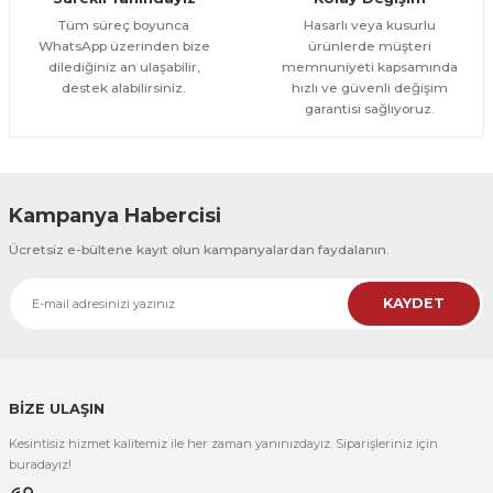
1.000,00 TL
ÜRÜNÜ İNCELE
Tüm süreç boyunca
Hasarlı veya kusurlu
800,00 TL
%12
WhatsApp üzerinden bize
ürünlerde müşteri
dilediğiniz an ulaşabilir,
memnuniyeti kapsamında
Evinemoda
destek alabilirsiniz.
hızlı ve güvenli değişim
Boho Tarzı Çiçek 3 Parça Ahşap Çerçeveli Tablo ACT
garantisi sağlıyoruz.
1.000,00 TL
ÜRÜNÜ İNCELE
800,00 TL
%12
Kampanya Habercisi
Evinemoda
Ücretsiz e-bültene kayıt olun kampanyalardan faydalanın.
Vincent Van Gogh Temalı 3 Parça Ahşap Çerçeveli Tablo ACT
KAYDET
1.000,00 TL
ÜRÜNÜ İNCELE
800,00 TL
%12
Evinemoda
Vincent Van Gogh Temalı 3 Parça Ahşap Çerçeveli Tablo ACT
BİZE ULAŞIN
Kesintisiz hizmet kalitemiz ile her zaman yanınızdayız. Siparişleriniz için
1.000,00 TL
ÜRÜNÜ İNCELE
buradayız!
800,00 TL
%12