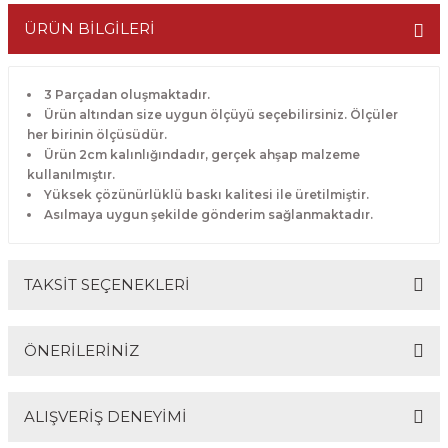
ÜRÜN BİLGİLERİ
3 Parçadan oluşmaktadır.
Ürün altından size uygun ölçüyü seçebilirsiniz. Ölçüler
her birinin ölçüsüdür.
Ürün 2cm kalınlığındadır, gerçek ahşap malzeme
kullanılmıştır.
Yüksek çözünürlüklü baskı kalitesi ile üretilmiştir.
Asılmaya uygun şekilde gönderim sağlanmaktadır.
TAKSİT SEÇENEKLERİ
ÖNERİLERİNİZ
ALIŞVERİŞ DENEYİMİ
Bu ürünün fiyat bilgisi, resim, ürün açıklamalarında ve
diğer konularda yetersiz gördüğünüz noktaları öneri