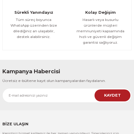
Orman Yolu Tek Parça Ahşap Çerçeveli Tablo
Sürekli Yanındayız
Kolay Değişim
500,00 TL
ÜRÜNÜ İNCELE
Tüm süreç boyunca
Hasarlı veya kusurlu
300,00 TL
%25
WhatsApp üzerinden bize
ürünlerde müşteri
dilediğiniz an ulaşabilir,
memnuniyeti kapsamında
CeSht
destek alabilirsiniz.
hızlı ve güvenli değişim
Orman Yolu Tek Parça Ahşap Çerçeveli Tablo
garantisi sağlıyoruz.
500,00 TL
ÜRÜNÜ İNCELE
300,00 TL
Kampanya Habercisi
CeSht
Ücretsiz e-bültene kayıt olun kampanyalardan faydalanın.
Pembe Fonlu Good Things Are Coming Yazılı Tek Parça Ahşap Çerçeveli
KAYDET
500,00 TL
ÜRÜNÜ İNCELE
300,00 TL
CeSht
Pembe Fonlu Good Things Are Coming Yazılı Tek Parça Ahşap Çerçeveli
BİZE ULAŞIN
Kesintisiz hizmet kalitemiz ile her zaman yanınızdayız. Siparişleriniz için