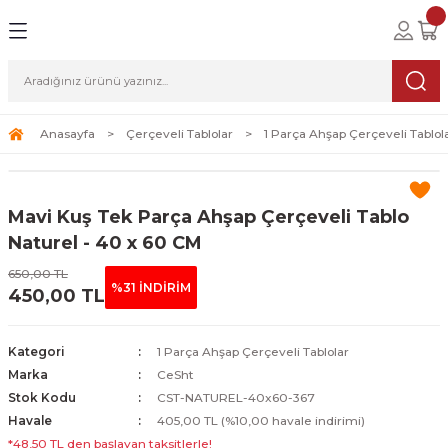
Geri Dön
Geri Dön
Geri Dön
lolar
ablolar
i Sanat
Tablolar
erçeveli Tablolar
Seti
Anasayfa
Çerçeveli Tablolar
1 Parça Ahşap Çerçeveli Tablol
Tablolar
erçeveli Tablolar
a Seti
Mavi Kuş Tek Parça Ahşap Çerçeveli Tablo
Tablolar
s Tablolar
Naturel - 40 x 60 CM
650,00 TL
Tablolar
blolar
%31 İNDİRİM
450,00 TL
s Tablolar
Kategori
1 Parça Ahşap Çerçeveli Tablolar
Marka
CeSht
Stok Kodu
CST-NATUREL-40x60-367
Havale
405,00 TL (%10,00 havale indirimi)
*48,50 TL den başlayan taksitlerle!