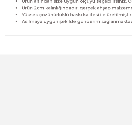
Ürün altından size uygun ölçüyü seçebilirsiniz. Ö
Ürün 2cm kalınlığındadır, gerçek ahşap malzeme 
Yüksek çözünürlüklü baskı kalitesi ile üretilmiştir
Asılmaya uygun şekilde gönderim sağlanmaktad
Bu ürünün fiyat bilgisi, resim, ürün açıklamalarında ve 
Görüş ve önerileriniz için teşekkür ederiz.
Ürün resmi kalitesiz, bozuk veya görüntülenemiyor.
Ürün açıklamasında eksik bilgiler bulunuyor.
Ürün bilgilerinde hatalar bulunuyor.
Evinemoda
Ürün fiyatı diğer sitelerden daha pahalı.
Beyaz Narin Çiçekler 3 Parça Ahşap Çerçeveli Tablo ACT
Bu ürüne benzer farklı alternatifler olmalı.
1.000,00 TL
%12 İNDİRİM
ÜRÜNÜ İNCELE