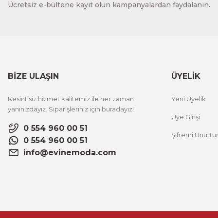
Ücretsiz e-bültene kayıt olun kampanyalardan faydalanın.
Vincent Van Gogh Temalı 3 Parça Ahşap Çerçeveli Tablo
1.000,00 TL
%12 İNDİ
ÜRÜNÜ İNCELE
800,00 TL
BİZE ULAŞIN
ÜYELİK
Evinemoda
Kesintisiz hizmet kalitemiz ile her zaman
Yeni Üyelik
Zarif Çiçekler 3 Parça Ahşap Çerçeveli Tablo ACT
yanınızdayız. Siparişleriniz için buradayız!
Üye Girişi
0 554 960 00 51
Şifremi Unutt
1.000,00 TL
%12 İNDİRİM
0 554 960 00 51
ÜRÜNÜ İNCELE
800,00 TL
info@evinemoda.com