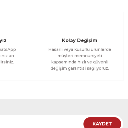
yız
Kolay Değişim
hatsApp
Hasarlı veya kusurlu ürünlerde
iniz an
müşteri memnuniyeti
irsiniz.
kapsamında hızlı ve güvenli
değişim garantisi sağlıyoruz.
i Tablo ACT
12 İNDİRİM
KAYDET