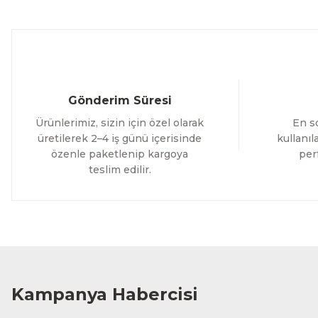
800,00 TL
Evinemoda
Boho Tarzı Çiçek 3 Parça Ahşap Çerçeveli Tablo ACT
Gönderim Süresi
1.000,00 TL
Ürünlerimiz, sizin için özel olarak
En so
%12 İNDİRİM
ÜRÜNÜ İNCELE
800,00 TL
üretilerek 2–4 iş günü içerisinde
kullanı
özenle paketlenip kargoya
per
teslim edilir.
Evinemoda
Vincent Van Gogh Temalı 3 Parça Ahşap Çerçeveli Tablo
1.000,00 TL
%12 İNDİ
ÜRÜNÜ İNCELE
800,00 TL
Kampanya Habercisi
Evinemoda