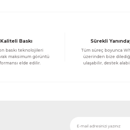
800,00 TL
Gönder
Evinemoda
Boho Tarzı Çiçek 3 Parça Ahşap Çerçeveli Tablo ACT
Kaliteli Baskı
Sürekli Yanında
1.000,00 TL
n baskı teknolojileri
Tüm süreç boyunca W
%12 İNDİRİM
ÜRÜNÜ İNCELE
800,00 TL
larak maksimum görüntü
üzerinden bize dilediğ
formansı elde edilir.
ulaşabilir, destek alabil
Evinemoda
 ACT
Vincent Van Gogh Temalı 3 Parça Ahşap Çerçevel
1.000,00 TL
RİM
%
ÜRÜNÜ İNCELE
800,00 TL
Evinemoda