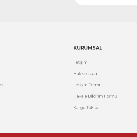
 ACT
Vincent Van Gogh Temalı 3 Parça Ahşap Çerçevel
1.000,00 TL
RİM
%
ÜRÜNÜ İNCELE
800,00 TL
KURUMSAL
Evinemoda
İletişim
Zarif Çiçekler 3 Parça Ahşap Çerçeveli Tablo ACT
Hakkımızda
um
İletişim Formu
1.000,00 TL
%12 İNDİRİM
ÜRÜNÜ İNCELE
800,00 TL
Havale Bildirim Formu
Kargo Takibi