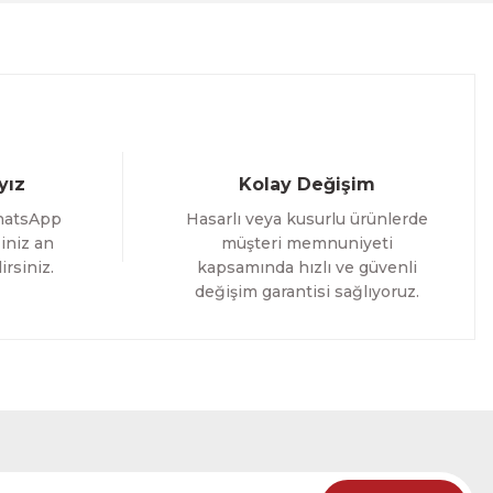
%25 İNDİRİM
ELE
yız
Kolay Değişim
hatsApp
Hasarlı veya kusurlu ürünlerde
iniz an
müşteri memnuniyeti
irsiniz.
kapsamında hızlı ve güvenli
değişim garantisi sağlıyoruz.
oming Yazılı Tek Parça Ahşap Çerçeveli Tablo
%25 İNDİRİM
RÜNÜ İNCELE