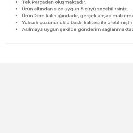
Tek Parçadan oluşmaktadır.
Ürün altından size uygun ölçüyü seçebilirsiniz.
Ürün 2cm kalınlığındadır, gerçek ahşap malzeme 
Yüksek çözünürlüklü baskı kalitesi ile üretilmiştir
Asılmaya uygun şekilde gönderim sağlanmaktad
Bu ürünün fiyat bilgisi, resim, ürün açıklamalarında ve 
Görüş ve önerileriniz için teşekkür ederiz.
Ürün resmi kalitesiz, bozuk veya görüntülenemiyor.
Ürün açıklamasında eksik bilgiler bulunuyor.
Ürün bilgilerinde hatalar bulunuyor.
CeSht
Ürün fiyatı diğer sitelerden daha pahalı.
Mavi-yeşil Çiçekli Garden Place Yazılı Tek Parça Ahşap Çe
Bu ürüne benzer farklı alternatifler olmalı.