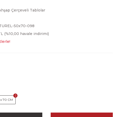
Ahşap Çerçeveli Tablolar
TUREL-50x70-098
L (%10,00 havale indirimi)
lerle!
 x 70 CM