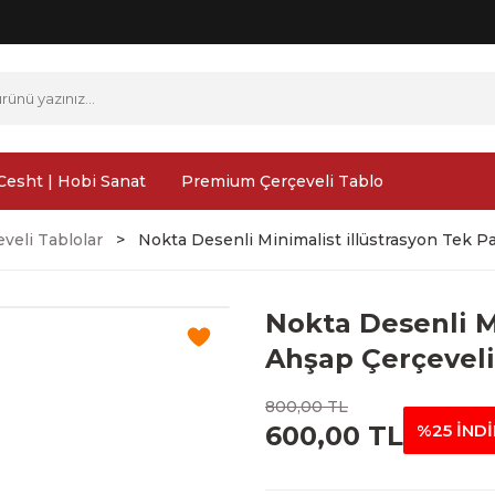
Cesht | Hobi Sanat
Premium Çerçeveli Tablo
veli Tablolar
Nokta Desenli Minimalist illüstrasyon Tek P
Nokta Desenli M
Ahşap Çerçeveli
800,00 TL
600,00 TL
%25 İND