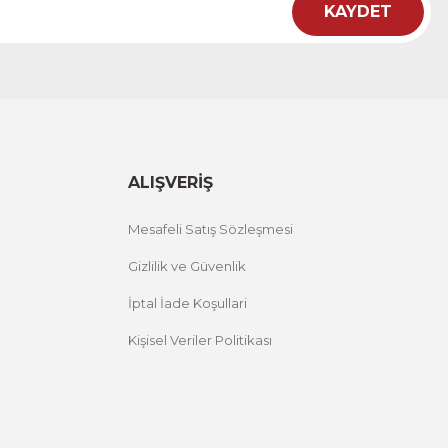
KAYDET
ht
 Çiçekli Flower Yazılı Tek Parça Ahşap Çerçeveli Tablo
00 TL
%25 İNDİRİM
ÜRÜNÜ İNCELE
,00 TL
ALIŞVERİŞ
Mesafeli Satış Sözleşmesi
Gizlilik ve Güvenlik
İptal İade Koşullari
Kişisel Veriler Politikası