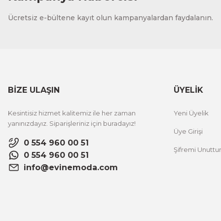
CeSht
Ücretsiz e-bültene kayıt olun kampanyalardan faydalanın.
Fırça Darbeleri Tek Parça Ahşap Çerçeveli Tablo
500,00 TL
%25 İNDİRİM
ÜRÜNÜ İNCELE
300,00 TL
BİZE ULAŞIN
ÜYELİK
CeSht
Kesintisiz hizmet kalitemiz ile her zaman
Yeni Üyelik
Sarı Çiçekli Flower Yazılı Tek Parça Ahşap Çerçeveli Tablo
yanınızdayız. Siparişleriniz için buradayız!
Üye Girişi
0 554 960 00 51
Şifremi Unutt
500,00 TL
%25 İNDİRİM
0 554 960 00 51
ÜRÜNÜ İNCELE
300,00 TL
info@evinemoda.com