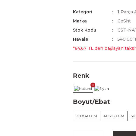
Kategori
1 Parça 
Marka
CeSht
Stok Kodu
CST-NA
Havale
540,00 T
*64,67 TL den başlayan taksit
Renk
Boyut/Ebat
30 x 40 CM
40 x 60 CM
50