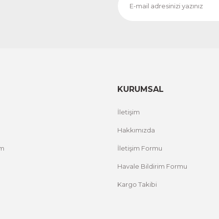
CeSht
CeS
Fırça Darbeleri Tek Parça Ahşap Çerçeveli Tablo
Sarı
500,00 TL
500,
%25 İNDİRİM
ÜRÜNÜ İNCELE
300,00 TL
300
KURUMSAL
İletişim
Hakkımızda
um
İletişim Formu
Havale Bildirim Formu
Kargo Takibi