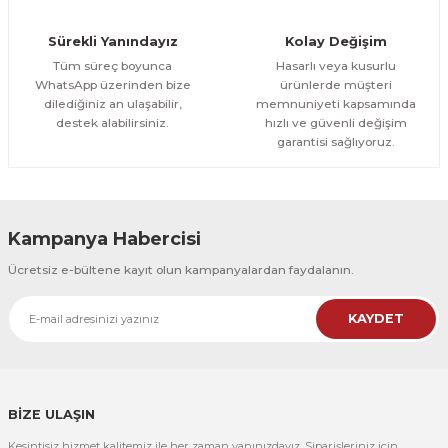
Orman Yolu Tek Parça Ahşap Çerçeveli Tablo
Sürekli Yanındayız
Kolay Değişim
500,00 TL
ÜRÜNÜ İNCELE
Tüm süreç boyunca
Hasarlı veya kusurlu
300,00 TL
%25
WhatsApp üzerinden bize
ürünlerde müşteri
dilediğiniz an ulaşabilir,
memnuniyeti kapsamında
CeSht
destek alabilirsiniz.
hızlı ve güvenli değişim
Orman Yolu Tek Parça Ahşap Çerçeveli Tablo
garantisi sağlıyoruz.
500,00 TL
ÜRÜNÜ İNCELE
300,00 TL
Kampanya Habercisi
CeSht
Ücretsiz e-bültene kayıt olun kampanyalardan faydalanın.
Pembe Fonlu Good Things Are Coming Yazılı Tek Parça Ahşap Çerçeveli
KAYDET
500,00 TL
ÜRÜNÜ İNCELE
300,00 TL
CeSht
Pembe Fonlu Good Things Are Coming Yazılı Tek Parça Ahşap Çerçeveli
BİZE ULAŞIN
Kesintisiz hizmet kalitemiz ile her zaman yanınızdayız. Siparişleriniz için