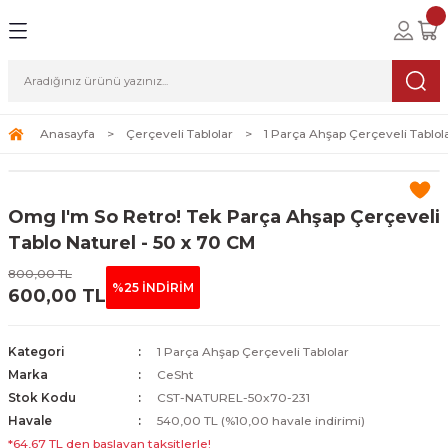
Geri Dön
Geri Dön
Geri Dön
lolar
ablolar
i Sanat
Tablolar
erçeveli Tablolar
Seti
Anasayfa
Çerçeveli Tablolar
1 Parça Ahşap Çerçeveli Tablol
Tablolar
erçeveli Tablolar
a Seti
Omg I'm So Retro! Tek Parça Ahşap Çerçeveli
Tablolar
s Tablolar
Tablo Naturel - 50 x 70 CM
800,00 TL
Tablolar
blolar
%25 İNDİRİM
600,00 TL
s Tablolar
Kategori
1 Parça Ahşap Çerçeveli Tablolar
Marka
CeSht
Stok Kodu
CST-NATUREL-50x70-231
Havale
540,00 TL (%10,00 havale indirimi)
*64,67 TL den başlayan taksitlerle!