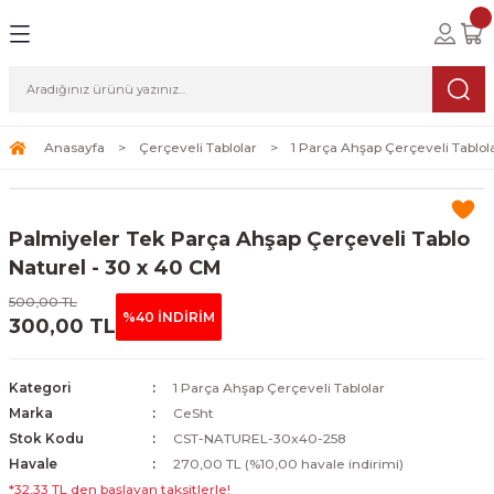
Geri Dön
Geri Dön
Geri Dön
lolar
ablolar
i Sanat
Tablolar
erçeveli Tablolar
Seti
Anasayfa
Çerçeveli Tablolar
1 Parça Ahşap Çerçeveli Tablol
Tablolar
erçeveli Tablolar
a Seti
Palmiyeler Tek Parça Ahşap Çerçeveli Tablo
Tablolar
s Tablolar
Naturel - 30 x 40 CM
500,00 TL
Tablolar
blolar
%40 İNDİRİM
300,00 TL
s Tablolar
Kategori
1 Parça Ahşap Çerçeveli Tablolar
Marka
CeSht
Stok Kodu
CST-NATUREL-30x40-258
Havale
270,00 TL (%10,00 havale indirimi)
*32,33 TL den başlayan taksitlerle!