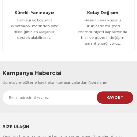
Orman Yolu Tek Parça Ahşap Çerçeveli Tablo
Sürekli Yanındayız
Kolay Değişim
500,00 TL
ÜRÜNÜ İNCELE
Tüm süreç boyunca
Hasarlı veya kusurlu
300,00 TL
%25
WhatsApp üzerinden bize
ürünlerde müşteri
dilediğiniz an ulaşabilir,
memnuniyeti kapsamında
CeSht
destek alabilirsiniz.
hızlı ve güvenli değişim
Orman Yolu Tek Parça Ahşap Çerçeveli Tablo
garantisi sağlıyoruz.
500,00 TL
ÜRÜNÜ İNCELE
300,00 TL
Kampanya Habercisi
CeSht
Ücretsiz e-bültene kayıt olun kampanyalardan faydalanın.
Pembe Fonlu Good Things Are Coming Yazılı Tek Parça Ahşap Çerçeveli
KAYDET
500,00 TL
ÜRÜNÜ İNCELE
300,00 TL
CeSht
Pembe Fonlu Good Things Are Coming Yazılı Tek Parça Ahşap Çerçeveli
BİZE ULAŞIN
Kesintisiz hizmet kalitemiz ile her zaman yanınızdayız. Siparişleriniz için