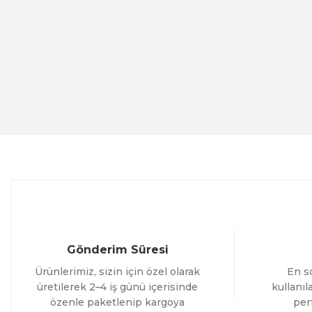
Ürün resmi kalitesiz, bozuk veya görüntülenemiyor.
Ürün açıklamasında eksik bilgiler bulunuyor.
Ürün bilgilerinde hatalar bulunuyor.
Evinemoda
Ürün fiyatı diğer sitelerden daha pahalı.
Eskitme Detaylı Mavi Ekru Çiçek 3 Parça Pleksi Aynalı Ta
Bu ürüne benzer farklı alternatifler olmalı.
1.000,00 TL
%13 İNDİR
ÜRÜNÜ İNCELE
800,00 TL
Evinemoda
Dokulu Görünüm Beyaz Çiçek 3 Parça Pleksi Aynalı Tabl
Gönderim Süresi
1.000,00 TL
Ürünlerimiz, sizin için özel olarak
En so
%13 İNDİRİM
ÜRÜNÜ İNCELE
800,00 TL
üretilerek 2–4 iş günü içerisinde
kullanı
özenle paketlenip kargoya
per