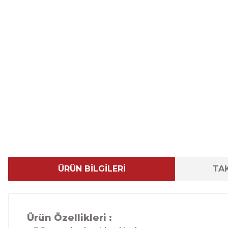
ÜRÜN BİLGİLERİ
TAK
Ürün Özellikleri :