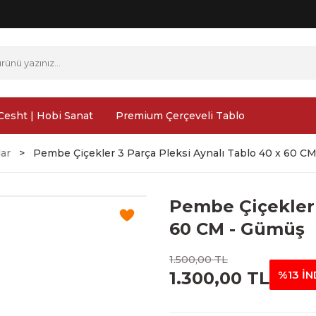
Cesht | Hobi Sanat
Premium Çerçeveli Tablo
lar
Pembe Çiçekler 3 Parça Pleksi Aynalı Tablo 40 x 60 C
Pembe Çiçekler 
60 CM - Gümüş
1.500,00 TL
1.300,00 TL
%13 İN