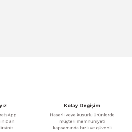
nalı Tablo
2 İNDİRİM
Evinemoda
Dairesel Soyut Sanat 3 Parça Pleksi Aynalı Tablo
yız
Kolay Değişim
1.000,00 TL
hatsApp
Hasarlı veya kusurlu ürünlerde
%12 İNDİRİM
ÜRÜNÜ İNCELE
800,00 TL
iniz an
müşteri memnuniyeti
irsiniz.
kapsamında hızlı ve güvenli