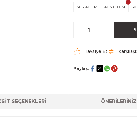
30 x 40 CM
40 x 60 CM
50
S
Tavsiye Et
Karşılaşt
Paylaş:
SİT SEÇENEKLERİ
ÖNERİLERİNİZ