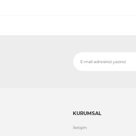
Evinemoda
o
Dokulu Görünüm Beyaz Çiçek 3 Parça Pleksi Aynalı 
1.000,00 TL
%12 İND
ÜRÜNÜ İNCELE
800,00 TL
Evinemoda
Dokulu Görünüm Gri ve Beyaz Çiçek 3 Parça Pleksi Aynal
1.000,00 TL
%13 İ
ÜRÜNÜ İNCELE
800,00 TL
KURUMSAL
İletişim