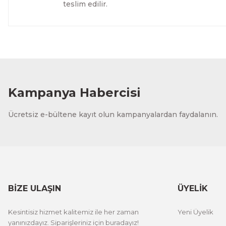
teslim edilir.
Evinemoda
Dokulu Görünüm Beyaz Çiçek 3 Parça Pleksi Aynalı Tabl
1.000,00 TL
%13 İNDİRİM
ÜRÜNÜ İNCELE
800,00 TL
Kampanya Habercisi
Evinemoda
Ücretsiz e-bültene kayıt olun kampanyalardan faydalanın.
Eskitme Detaylı Gri Çiçek 3 Parça Pleksi Aynalı Tablo
1.000,00 TL
%13 İNDİRİM
ÜRÜNÜ İNCELE
800,00 TL
BİZE ULAŞIN
ÜYELİK
Evinemoda
Kesintisiz hizmet kalitemiz ile her zaman
Yeni Üyelik
Gold Yapraklı Beyaz Çiçek 3 Parça Pleksi Aynalı Tablo
yanınızdayız. Siparişleriniz için buradayız!