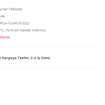
ynalı Tablolar
oda
3PLK-GUMUS-522
 TL (%10,00 havale indirimi)
tlerle!
 Kargoya Teslim: 2-4 İş Günü