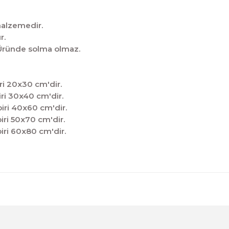
malzemedir.
r.
̧tir.Üründe solma olmaz.
ri 20x30 cm'dir.
ri 30x40 cm'dir.
iri 40x60 cm'dir.
iri 50x70 cm'dir.
iri 60x80 cm'dir.
diğer konularda yetersiz gördüğünüz noktaları öneri formunu kul
Sitemize ilk yorumu siz yapın!