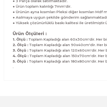
● 3 Parça olarak satılmaktadır.
● Ürün toplam kalınlığı 7mm'dir.
● Ürünün ayna kısımları Pleksi diğer kısımları Mdf 
● Asılmaya uygun şekilde gönderim sağlanmaktadı
● Yüksek çözünürlüklü baskı kalitesi ile üretilmis
Ürün Ölçüleri :
1. Ölçü :
Toplam Kapladığı alan 60x30cm'dir. Her bi
2. Ölçü :
Toplam Kapladığı alan 90x40cm'dir. Her bi
3. Ölçü :
Toplam Kapladığı alan 120x60cm'dir. Her b
4. Ölçü :
Toplam Kapladığı alan 150x70cm'dir. Her b
5. Ölçü :
Toplam Kapladığı alan 180x80cm'dir. Her b
.
Bu ürünün fiyat bilgisi, resim, ürün açıklamalarında ve 
Görüş ve önerileriniz için teşekkür ederiz.