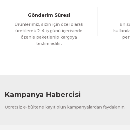
Orman Yolu Tek Parça Ahşap Çerçeveli Tablo
Orm
Gönderim Süresi
500,00 TL
500
Ürünlerimiz, sizin için özel olarak
En so
%25 İNDİRİM
ÜRÜNÜ İNCELE
300,00 TL
30
üretilerek 2–4 iş günü içerisinde
kullanı
özenle paketlenip kargoya
per
teslim edilir.
CeSht
Pembe Fonlu Good Things Are Coming Yazılı Tek Parça A
500,00 TL
ÜRÜNÜ İNCELE
300,00 TL
Kampanya Habercisi
CeSht
Ücretsiz e-bültene kayıt olun kampanyalardan faydalanın.
Fırça Darbeleri Tek Parça Ahşap Çerçeveli Tablo