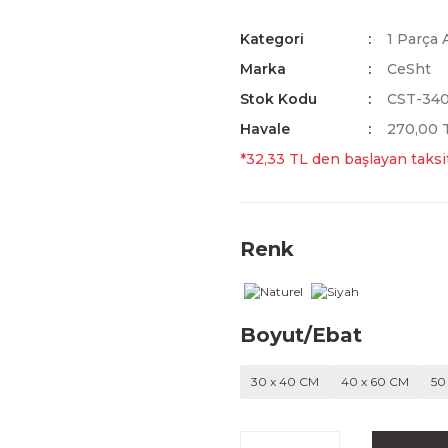
Kategori
1 Parça 
Marka
CeSht
Stok Kodu
CST-34
Havale
270,00 T
*32,33 TL den başlayan taksit
Renk
Boyut/Ebat
30 x 40 CM
40 x 60 CM
50