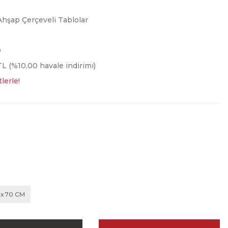
Ahşap Çerçeveli Tablolar
0
L (%10,00 havale indirimi)
lerle!
 x 70 CM