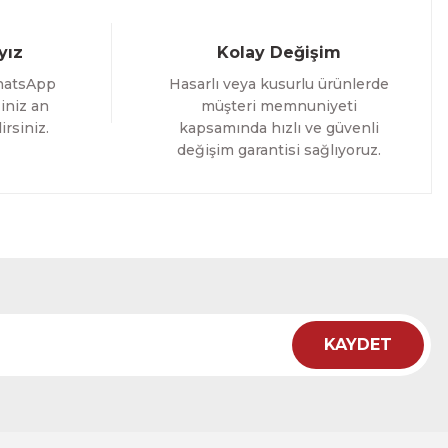
yız
Kolay Değişim
hatsApp
Hasarlı veya kusurlu ürünlerde
iniz an
müşteri memnuniyeti
irsiniz.
kapsamında hızlı ve güvenli
değişim garantisi sağlıyoruz.
oming Yazılı Tek Parça Ahşap Çerçeveli Tablo
%25 İNDİRİM
RÜNÜ İNCELE
KAYDET
ht
 Çiçekli Flower Yazılı Tek Parça Ahşap Çerçeveli Tablo