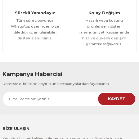
Orman Yolu Tek Parça Ahşap Çerçeveli Tablo
Sürekli Yanındayız
Kolay Değişim
500,00 TL
ÜRÜNÜ İNCELE
Tüm süreç boyunca
Hasarlı veya kusurlu
300,00 TL
%25
WhatsApp üzerinden bize
ürünlerde müşteri
dilediğiniz an ulaşabilir,
memnuniyeti kapsamında
CeSht
destek alabilirsiniz.
hızlı ve güvenli değişim
Orman Yolu Tek Parça Ahşap Çerçeveli Tablo
garantisi sağlıyoruz.
500,00 TL
ÜRÜNÜ İNCELE
300,00 TL
Kampanya Habercisi
CeSht
Ücretsiz e-bültene kayıt olun kampanyalardan faydalanın.
Pembe Fonlu Good Things Are Coming Yazılı Tek Parça Ahşap Çerçeveli
KAYDET
500,00 TL
ÜRÜNÜ İNCELE
300,00 TL
CeSht
Pembe Fonlu Good Things Are Coming Yazılı Tek Parça Ahşap Çerçeveli
BİZE ULAŞIN
Kesintisiz hizmet kalitemiz ile her zaman yanınızdayız. Siparişleriniz için