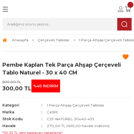
Geri Dön
Geri Dön
Geri Dön
lolar
ablolar
i Sanat
Tablolar
erçeveli Tablolar
Seti
Anasayfa
Çerçeveli Tablolar
1 Parça Ahşap Çerçeveli Tablol
Tablolar
erçeveli Tablolar
a Seti
Pembe Kaplan Tek Parça Ahşap Çerçeveli
Tablolar
s Tablolar
Tablo Naturel - 30 x 40 CM
500,00 TL
Tablolar
blolar
%40 İNDİRİM
300,00 TL
s Tablolar
Kategori
1 Parça Ahşap Çerçeveli Tablolar
Marka
CeSht
Stok Kodu
CST-NATUREL-30x40-433
Havale
270,00 TL (%10,00 havale indirimi)
*32,33 TL den başlayan taksitlerle!