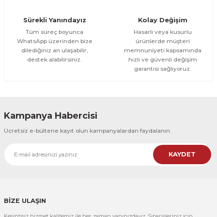
Orman Yolu Tek Parça Ahşap Çerçeveli Tablo
Sürekli Yanındayız
Kolay Değişim
500,00 TL
ÜRÜNÜ İNCELE
Tüm süreç boyunca
Hasarlı veya kusurlu
300,00 TL
%25
WhatsApp üzerinden bize
ürünlerde müşteri
dilediğiniz an ulaşabilir,
memnuniyeti kapsamında
CeSht
destek alabilirsiniz.
hızlı ve güvenli değişim
Orman Yolu Tek Parça Ahşap Çerçeveli Tablo
garantisi sağlıyoruz.
500,00 TL
ÜRÜNÜ İNCELE
300,00 TL
Kampanya Habercisi
CeSht
Ücretsiz e-bültene kayıt olun kampanyalardan faydalanın.
Pembe Fonlu Good Things Are Coming Yazılı Tek Parça Ahşap Çerçeveli
KAYDET
500,00 TL
ÜRÜNÜ İNCELE
300,00 TL
CeSht
Pembe Fonlu Good Things Are Coming Yazılı Tek Parça Ahşap Çerçeveli
BİZE ULAŞIN
Kesintisiz hizmet kalitemiz ile her zaman yanınızdayız. Siparişleriniz için