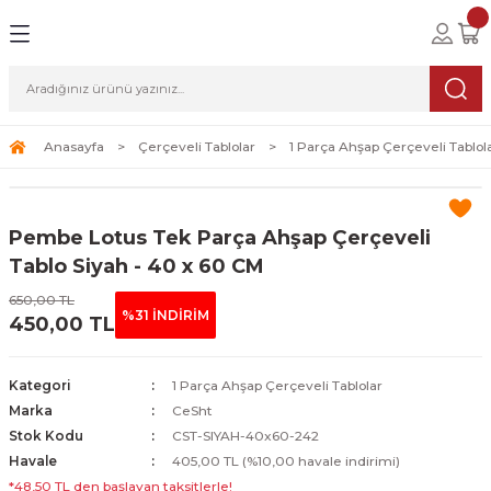
Geri Dön
Geri Dön
Geri Dön
lolar
ablolar
i Sanat
Tablolar
erçeveli Tablolar
Seti
Anasayfa
Çerçeveli Tablolar
1 Parça Ahşap Çerçeveli Tablol
Tablolar
erçeveli Tablolar
a Seti
Pembe Lotus Tek Parça Ahşap Çerçeveli
Tablolar
s Tablolar
Tablo Siyah - 40 x 60 CM
650,00 TL
Tablolar
blolar
%31 İNDİRİM
450,00 TL
s Tablolar
Kategori
1 Parça Ahşap Çerçeveli Tablolar
Marka
CeSht
Stok Kodu
CST-SIYAH-40x60-242
Havale
405,00 TL (%10,00 havale indirimi)
*48,50 TL den başlayan taksitlerle!