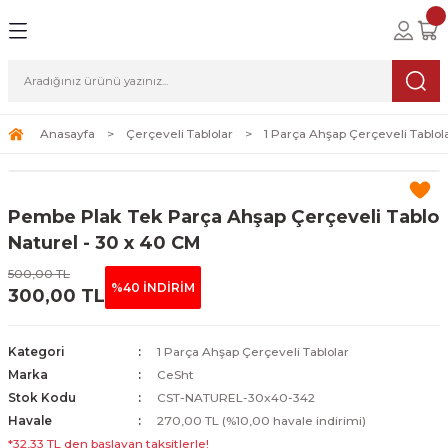
Geri Dön
Geri Dön
Geri Dön
lolar
ablolar
i Sanat
Tablolar
erçeveli Tablolar
Seti
Anasayfa
Çerçeveli Tablolar
1 Parça Ahşap Çerçeveli Tablol
Tablolar
erçeveli Tablolar
a Seti
Pembe Plak Tek Parça Ahşap Çerçeveli Tablo
Tablolar
s Tablolar
Naturel - 30 x 40 CM
500,00 TL
Tablolar
blolar
%40 İNDİRİM
300,00 TL
s Tablolar
Kategori
1 Parça Ahşap Çerçeveli Tablolar
Marka
CeSht
Stok Kodu
CST-NATUREL-30x40-342
Havale
270,00 TL (%10,00 havale indirimi)
*32,33 TL den başlayan taksitlerle!