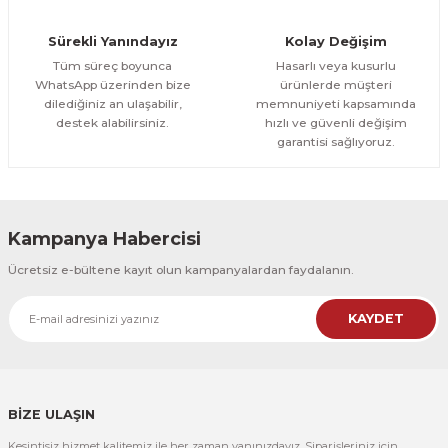
Orman Yolu Tek Parça Ahşap Çerçeveli Tablo
Sürekli Yanındayız
Kolay Değişim
500,00 TL
ÜRÜNÜ İNCELE
Tüm süreç boyunca
Hasarlı veya kusurlu
300,00 TL
%25
WhatsApp üzerinden bize
ürünlerde müşteri
dilediğiniz an ulaşabilir,
memnuniyeti kapsamında
CeSht
destek alabilirsiniz.
hızlı ve güvenli değişim
Orman Yolu Tek Parça Ahşap Çerçeveli Tablo
garantisi sağlıyoruz.
500,00 TL
ÜRÜNÜ İNCELE
300,00 TL
Kampanya Habercisi
CeSht
Ücretsiz e-bültene kayıt olun kampanyalardan faydalanın.
Pembe Fonlu Good Things Are Coming Yazılı Tek Parça Ahşap Çerçeveli
KAYDET
500,00 TL
ÜRÜNÜ İNCELE
300,00 TL
CeSht
Pembe Fonlu Good Things Are Coming Yazılı Tek Parça Ahşap Çerçeveli
BİZE ULAŞIN
Kesintisiz hizmet kalitemiz ile her zaman yanınızdayız. Siparişleriniz için