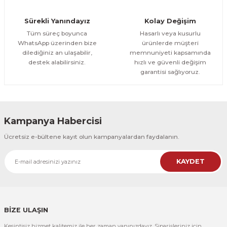
Orman Yolu Tek Parça Ahşap Çerçeveli Tablo
Sürekli Yanındayız
Kolay Değişim
500,00 TL
ÜRÜNÜ İNCELE
Tüm süreç boyunca
Hasarlı veya kusurlu
300,00 TL
%25
WhatsApp üzerinden bize
ürünlerde müşteri
dilediğiniz an ulaşabilir,
memnuniyeti kapsamında
CeSht
destek alabilirsiniz.
hızlı ve güvenli değişim
Orman Yolu Tek Parça Ahşap Çerçeveli Tablo
garantisi sağlıyoruz.
500,00 TL
ÜRÜNÜ İNCELE
300,00 TL
Kampanya Habercisi
CeSht
Ücretsiz e-bültene kayıt olun kampanyalardan faydalanın.
Pembe Fonlu Good Things Are Coming Yazılı Tek Parça Ahşap Çerçeveli
KAYDET
500,00 TL
ÜRÜNÜ İNCELE
300,00 TL
CeSht
Pembe Fonlu Good Things Are Coming Yazılı Tek Parça Ahşap Çerçeveli
BİZE ULAŞIN
Kesintisiz hizmet kalitemiz ile her zaman yanınızdayız. Siparişleriniz için