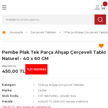
Geri Dön
Geri Dön
Geri Dön
lolar
ablolar
i Sanat
Tablolar
erçeveli Tablolar
Seti
Anasayfa
Çerçeveli Tablolar
1 Parça Ahşap Çerçeveli Tablol
Tablolar
erçeveli Tablolar
a Seti
Pembe Plak Tek Parça Ahşap Çerçeveli Tablo
Tablolar
s Tablolar
Naturel - 40 x 60 CM
650,00 TL
Tablolar
blolar
%31 İNDİRİM
450,00 TL
s Tablolar
Kategori
1 Parça Ahşap Çerçeveli Tablolar
Marka
CeSht
Stok Kodu
CST-NATUREL-40x60-342
Havale
405,00 TL (%10,00 havale indirimi)
*48,50 TL den başlayan taksitlerle!