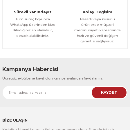
Orman Yolu Tek Parça Ahşap Çerçeveli Tablo
Sürekli Yanındayız
Kolay Değişim
500,00 TL
ÜRÜNÜ İNCELE
Tüm süreç boyunca
Hasarlı veya kusurlu
300,00 TL
%25
WhatsApp üzerinden bize
ürünlerde müşteri
dilediğiniz an ulaşabilir,
memnuniyeti kapsamında
CeSht
destek alabilirsiniz.
hızlı ve güvenli değişim
Orman Yolu Tek Parça Ahşap Çerçeveli Tablo
garantisi sağlıyoruz.
500,00 TL
ÜRÜNÜ İNCELE
300,00 TL
Kampanya Habercisi
CeSht
Ücretsiz e-bültene kayıt olun kampanyalardan faydalanın.
Pembe Fonlu Good Things Are Coming Yazılı Tek Parça Ahşap Çerçeveli
KAYDET
500,00 TL
ÜRÜNÜ İNCELE
300,00 TL
CeSht
Pembe Fonlu Good Things Are Coming Yazılı Tek Parça Ahşap Çerçeveli
BİZE ULAŞIN
Kesintisiz hizmet kalitemiz ile her zaman yanınızdayız. Siparişleriniz için