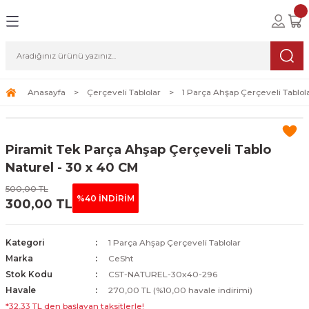
Geri Dön
Geri Dön
Geri Dön
lolar
ablolar
i Sanat
Tablolar
erçeveli Tablolar
Seti
Anasayfa
Çerçeveli Tablolar
1 Parça Ahşap Çerçeveli Tablol
Tablolar
erçeveli Tablolar
a Seti
Piramit Tek Parça Ahşap Çerçeveli Tablo
Tablolar
s Tablolar
Naturel - 30 x 40 CM
500,00 TL
Tablolar
blolar
%40 İNDİRİM
300,00 TL
s Tablolar
Kategori
1 Parça Ahşap Çerçeveli Tablolar
Marka
CeSht
Stok Kodu
CST-NATUREL-30x40-296
Havale
270,00 TL (%10,00 havale indirimi)
*32,33 TL den başlayan taksitlerle!