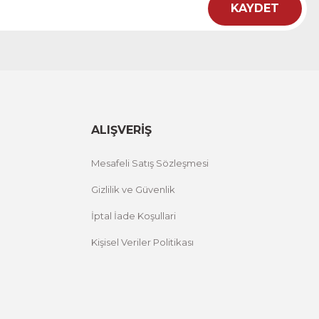
KAYDET
ht
 Çiçekli Flower Yazılı Tek Parça Ahşap Çerçeveli Tablo
00 TL
%25 İNDİRİM
ÜRÜNÜ İNCELE
,00 TL
ALIŞVERİŞ
Mesafeli Satış Sözleşmesi
Gizlilik ve Güvenlik
İptal İade Koşullari
Kişisel Veriler Politikası