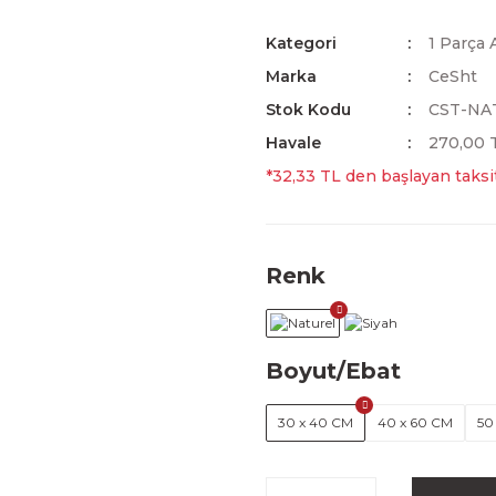
Kategori
1 Parça 
Marka
CeSht
Stok Kodu
CST-NA
Havale
270,00 T
*32,33 TL den başlayan taksit
Renk
Boyut/Ebat
30 x 40 CM
40 x 60 CM
50