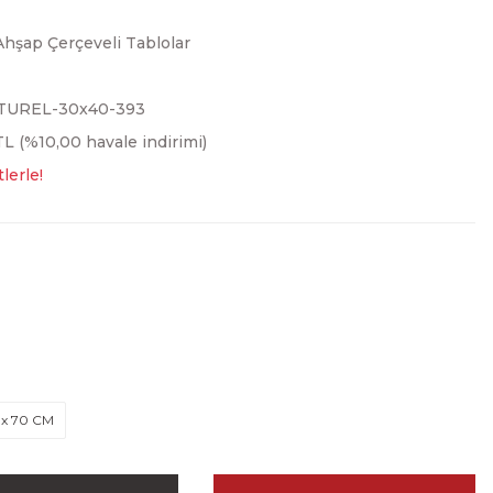
Ahşap Çerçeveli Tablolar
TUREL-30x40-393
L (%10,00 havale indirimi)
lerle!
 x 70 CM