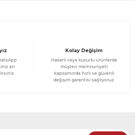
%25 İNDİRİM
ELE
yız
Kolay Değişim
hatsApp
Hasarlı veya kusurlu ürünlerde
iniz an
müşteri memnuniyeti
irsiniz.
kapsamında hızlı ve güvenli
değişim garantisi sağlıyoruz.
oming Yazılı Tek Parça Ahşap Çerçeveli Tablo
%25 İNDİRİM
RÜNÜ İNCELE