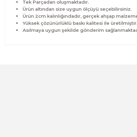
Tek Parçadan oluşmaktadır.
Ürün altından size uygun ölçüyü seçebilirsiniz.
Ürün 2cm kalınlığındadır, gerçek ahşap malzeme 
Yüksek çözünürlüklü baskı kalitesi ile üretilmiştir
Asılmaya uygun şekilde gönderim sağlanmaktad
Bu ürünün fiyat bilgisi, resim, ürün açıklamalarında ve 
Görüş ve önerileriniz için teşekkür ederiz.
Ürün resmi kalitesiz, bozuk veya görüntülenemiyor.
Ürün açıklamasında eksik bilgiler bulunuyor.
Ürün bilgilerinde hatalar bulunuyor.
CeSht
Ürün fiyatı diğer sitelerden daha pahalı.
Mavi-yeşil Çiçekli Garden Place Yazılı Tek Parça Ahşap Çe
Bu ürüne benzer farklı alternatifler olmalı.