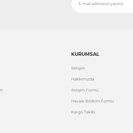
CeSht
CeS
Fırça Darbeleri Tek Parça Ahşap Çerçeveli Tablo
Sarı
500,00 TL
500,
%25 İNDİRİM
ÜRÜNÜ İNCELE
300,00 TL
300
KURUMSAL
İletişim
Hakkımızda
um
İletişim Formu
Havale Bildirim Formu
Kargo Takibi