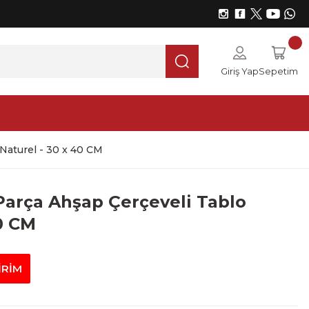
Giriş Yap
Sepetim
Naturel - 30 x 40 CM
Parça Ahşap Çerçeveli Tablo
0 CM
İRİM