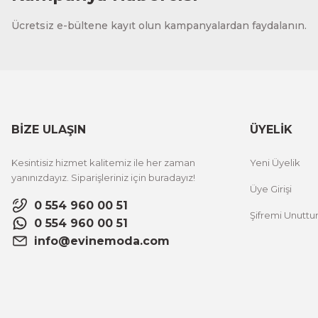
CeSht
Ücretsiz e-bültene kayıt olun kampanyalardan faydalanın.
Fırça Darbeleri Tek Parça Ahşap Çerçeveli Tablo
500,00 TL
%25 İNDİRİM
ÜRÜNÜ İNCELE
300,00 TL
BİZE ULAŞIN
ÜYELİK
CeSht
Kesintisiz hizmet kalitemiz ile her zaman
Yeni Üyelik
Sarı Çiçekli Flower Yazılı Tek Parça Ahşap Çerçeveli Tablo
yanınızdayız. Siparişleriniz için buradayız!
Üye Girişi
0 554 960 00 51
Şifremi Unutt
500,00 TL
%25 İNDİRİM
0 554 960 00 51
ÜRÜNÜ İNCELE
300,00 TL
info@evinemoda.com