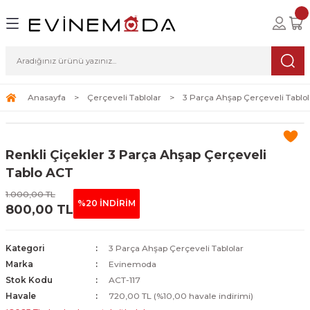
Geri Dön
Geri Dön
Geri Dön
lolar
ablolar
i Sanat
Tablolar
erçeveli Tablolar
Seti
Anasayfa
Çerçeveli Tablolar
3 Parça Ahşap Çerçeveli Tablol
Tablolar
erçeveli Tablolar
a Seti
Renkli Çiçekler 3 Parça Ahşap Çerçeveli
Tablolar
s Tablolar
Tablo ACT
Tablolar
blolar
1.000,00 TL
%20 İNDİRİM
800,00 TL
s Tablolar
Kategori
3 Parça Ahşap Çerçeveli Tablolar
Marka
Evinemoda
Stok Kodu
ACT-117
Havale
720,00 TL (%10,00 havale indirimi)