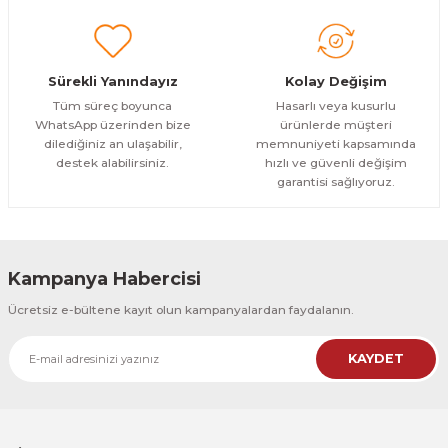
Evinemoda
Boho Tarzı Çiçek 3 Parça Ahşap Çerçeveli Tablo ACT
Sürekli Yanındayız
Kolay Değişim
1.000,00 TL
ÜRÜNÜ İNCELE
Tüm süreç boyunca
Hasarlı veya kusurlu
800,00 TL
%12
WhatsApp üzerinden bize
ürünlerde müşteri
dilediğiniz an ulaşabilir,
memnuniyeti kapsamında
Evinemoda
destek alabilirsiniz.
hızlı ve güvenli değişim
Boho Tarzı Çiçek 3 Parça Ahşap Çerçeveli Tablo ACT
garantisi sağlıyoruz.
1.000,00 TL
ÜRÜNÜ İNCELE
800,00 TL
%12
Kampanya Habercisi
Evinemoda
Ücretsiz e-bültene kayıt olun kampanyalardan faydalanın.
Vincent Van Gogh Temalı 3 Parça Ahşap Çerçeveli Tablo ACT
KAYDET
1.000,00 TL
ÜRÜNÜ İNCELE
800,00 TL
%12
Evinemoda
Vincent Van Gogh Temalı 3 Parça Ahşap Çerçeveli Tablo ACT