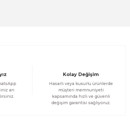
ACT
İM
yız
Kolay Değişim
hatsApp
Hasarlı veya kusurlu ürünlerde
iniz an
müşteri memnuniyeti
irsiniz.
kapsamında hızlı ve güvenli
değişim garantisi sağlıyoruz.
i Tablo ACT