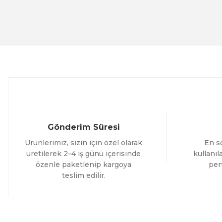
Evinemoda
Ürün fiyatı diğer sitelerden daha pahalı.
Beyaz Narin Çiçekler 3 Parça Ahşap Çerçeveli Tablo ACT
Bu ürüne benzer farklı alternatifler olmalı.
1.000,00 TL
%12 İNDİRİM
ÜRÜNÜ İNCELE
800,00 TL
Evinemoda
Boho Tarzı Çiçek 3 Parça Ahşap Çerçeveli Tablo ACT
Gönderim Süresi
1.000,00 TL
Ürünlerimiz, sizin için özel olarak
En so
%12 İNDİRİM
ÜRÜNÜ İNCELE
800,00 TL
üretilerek 2–4 iş günü içerisinde
kullanı
özenle paketlenip kargoya
per
teslim edilir.
Evinemoda
Vincent Van Gogh Temalı 3 Parça Ahşap Çerçeveli Tablo