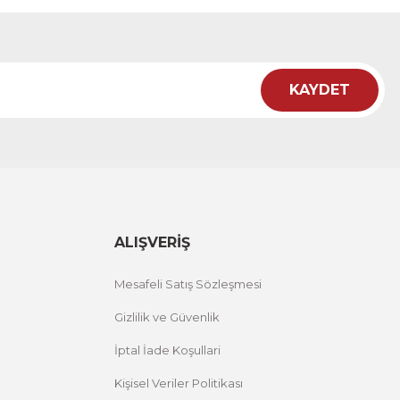
12 İNDİRİM
KAYDET
i Tablo ACT
12 İNDİRİM
ALIŞVERİŞ
Mesafeli Satış Sözleşmesi
Gizlilik ve Güvenlik
İptal İade Koşullari
Kişisel Veriler Politikası