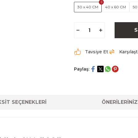
30 x 40 CM
40 x 60 CM
50
S
Tavsiye Et
Karşılaşt
Paylaş:
SİT SEÇENEKLERİ
ÖNERİLERİNİZ