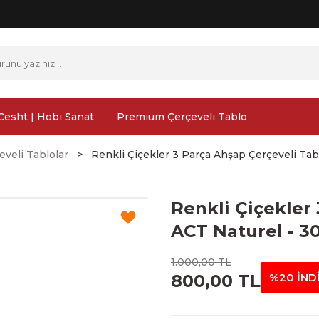
Cesht | Hobi Sanat
Premium Çerçeveli Tablo
veli Tablolar
Renkli Çiçekler 3 Parça Ahşap Çerçeveli Ta
Renkli Çiçekler
ACT Naturel - 3
1.000,00 TL
800,00 TL
%20 İND