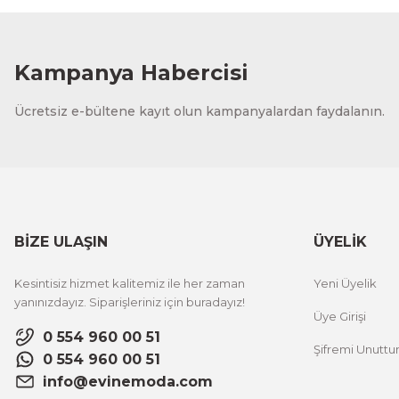
1.000,00 TL
%12 İNDİ
ÜRÜNÜ İNCELE
800,00 TL
Kampanya Habercisi
Evinemoda
Ücretsiz e-bültene kayıt olun kampanyalardan faydalanın.
Vincent Van Gogh Temalı 3 Parça Ahşap Çerçeveli Tablo
1.000,00 TL
%12 İNDİ
ÜRÜNÜ İNCELE
800,00 TL
BİZE ULAŞIN
ÜYELİK
Evinemoda
Kesintisiz hizmet kalitemiz ile her zaman
Yeni Üyelik
Zarif Çiçekler 3 Parça Ahşap Çerçeveli Tablo ACT
yanınızdayız. Siparişleriniz için buradayız!
Üye Girişi
0 554 960 00 51
Şifremi Unutt
1.000,00 TL
%12 İNDİRİM
0 554 960 00 51
ÜRÜNÜ İNCELE
800,00 TL
info@evinemoda.com