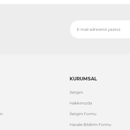
1.000,00 TL
RİM
%
ÜRÜNÜ İNCELE
800,00 TL
Evinemoda
 ACT
Vincent Van Gogh Temalı 3 Parça Ahşap Çerçevel
1.000,00 TL
RİM
%
ÜRÜNÜ İNCELE
800,00 TL
KURUMSAL
Evinemoda
İletişim
Zarif Çiçekler 3 Parça Ahşap Çerçeveli Tablo ACT
Hakkımızda
um
İletişim Formu
1.000,00 TL
%12 İNDİRİM
ÜRÜNÜ İNCELE
800,00 TL
Havale Bildirim Formu