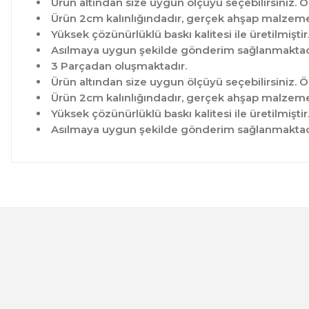
Ürün altından size uygun ölçüyü seçebilirsiniz. Ö
Ürün 2cm kalınlığındadır, gerçek ahşap malzeme 
Yüksek çözünürlüklü baskı kalitesi ile üretilmiştir
Asılmaya uygun şekilde gönderim sağlanmaktad
3 Parçadan oluşmaktadır.
Ürün altından size uygun ölçüyü seçebilirsiniz. Ö
Ürün 2cm kalınlığındadır, gerçek ahşap malzeme 
Yüksek çözünürlüklü baskı kalitesi ile üretilmiştir
Asılmaya uygun şekilde gönderim sağlanmaktad
Bu ürünün fiyat bilgisi, resim, ürün açıklamalarında ve 
Görüş ve önerileriniz için teşekkür ederiz.
Ürün resmi kalitesiz, bozuk veya görüntülenemiyor.
Ürün açıklamasında eksik bilgiler bulunuyor.
Ürün bilgilerinde hatalar bulunuyor.