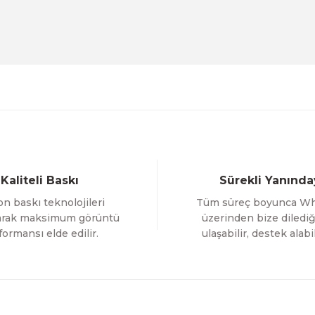
Evinemoda
Beyaz Narin Çiçekler 3 Parça Ahşap Çerçeveli Tablo 
1.000,00 TL
%12 İNDİR
ÜRÜNÜ İNCELE
800,00 TL
Gönder
Evinemoda
Boho Tarzı Çiçek 3 Parça Ahşap Çerçeveli Tablo ACT
Kaliteli Baskı
Sürekli Yanında
1.000,00 TL
n baskı teknolojileri
Tüm süreç boyunca W
%12 İNDİRİM
ÜRÜNÜ İNCELE
800,00 TL
larak maksimum görüntü
üzerinden bize dilediğ
formansı elde edilir.
ulaşabilir, destek alabil
Evinemoda
 ACT
Vincent Van Gogh Temalı 3 Parça Ahşap Çerçevel