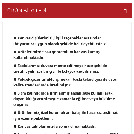
ÜRÜN BİLGİLERİ
● Kanvas ölçülerimizi, ilgili seçenekler arasından
ihtiyacınıza uygun olacak şekilde belirleyebilirsiniz.
● Ürünlerimizde 360 gr premium kanvas kumaş
kullanılmaktadır.
● Tablolarımız duvara monte edilmeye hazır şekilde
üretilir; yalnızca bir çivi ile kolayca asabilirsiniz.
● Yüksek çözünürlüklü iç mekân baskı teknolojisi ile üstün
kalite standardında üretilmiştir.
● 3 cm kalınlığında fırınlanmış ahşap şase kullanılarak
dayanıklılığı artırılmıştır; zamanla eğilme veya bükülme
oluşmaz.
● Ürünlerimiz, özel korumalı ambalaj ile hasarsız teslimat
için özenle paketlenir.
●
Kanvas tablolarımızda solma olmamaktadır.