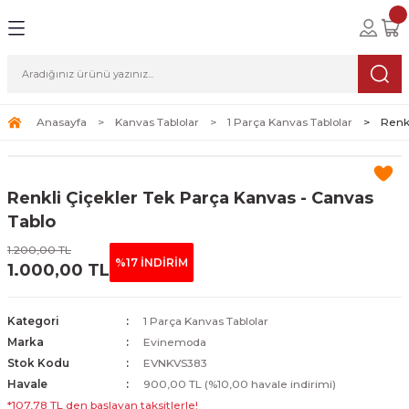
Geri Dön
Geri Dön
Geri Dön
lolar
ablolar
i Sanat
Tablolar
erçeveli Tablolar
Seti
Anasayfa
Kanvas Tablolar
1 Parça Kanvas Tablolar
Renkl
Tablolar
erçeveli Tablolar
a Seti
Renkli Çiçekler Tek Parça Kanvas - Canvas
Tablolar
s Tablolar
Tablo
1.200,00 TL
Tablolar
blolar
%17 İNDİRİM
1.000,00 TL
s Tablolar
Kategori
1 Parça Kanvas Tablolar
Marka
Evinemoda
Stok Kodu
EVNKVS383
Havale
900,00 TL (%10,00 havale indirimi)
*107,78 TL den başlayan taksitlerle!