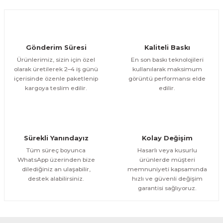
Ürün fiyatı diğer sitelerden daha pahalı.
1.200,00 TL
ÜRÜNÜ İNCELE
Bu ürüne benzer farklı alternatifler olmalı.
1.000,00 TL
%11
Evinemoda
Gönderim Süresi
Kaliteli Baskı
Göl Kenarında Ev Tek Parça Kanvas - Canvas Tablo
Ürünlerimiz, sizin için özel
En son baskı teknolojileri
olarak üretilerek 2–4 iş günü
kullanılarak maksimum
içerisinde özenle paketlenip
görüntü performansı elde
1.200,00 TL
ÜRÜNÜ İNCELE
Gönder
kargoya teslim edilir.
edilir.
1.000,00 TL
%11
Evinemoda
Gold Geyik Yuvarlak Desenler Tek Parça Işıksız Kanvas - Canvas Tablo
Sürekli Yanındayız
Kolay Değişim
1.200,00 TL
ÜRÜNÜ İNCELE
Tüm süreç boyunca
Hasarlı veya kusurlu
1.000,00 TL
%11
WhatsApp üzerinden bize
ürünlerde müşteri
dilediğiniz an ulaşabilir,
memnuniyeti kapsamında
Evinemoda
destek alabilirsiniz.
hızlı ve güvenli değişim
Gold Vazoda Çiçekler Tek Parça Kanvas - Canvas Tablo
garantisi sağlıyoruz.
1.200,00 TL
ÜRÜNÜ İNCELE
1.000,00 TL