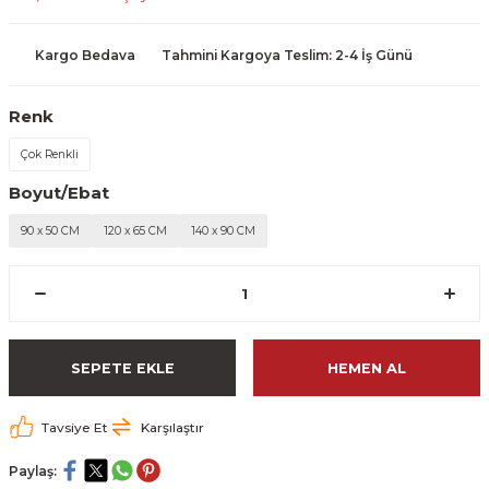
Kargo Bedava
Tahmini Kargoya Teslim: 2-4 İş Günü
Renk
Çok Renkli
Boyut/Ebat
90 x 50 CM
120 x 65 CM
140 x 90 CM
SEPETE EKLE
HEMEN AL
Tavsiye Et
Karşılaştır
Paylaş: