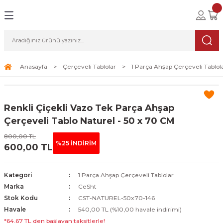
Geri Dön
Geri Dön
Geri Dön
lolar
ablolar
i Sanat
Tablolar
erçeveli Tablolar
Seti
Anasayfa
Çerçeveli Tablolar
1 Parça Ahşap Çerçeveli Tablol
Tablolar
erçeveli Tablolar
a Seti
Renkli Çiçekli Vazo Tek Parça Ahşap
Tablolar
s Tablolar
Çerçeveli Tablo Naturel - 50 x 70 CM
800,00 TL
Tablolar
blolar
%25 İNDİRİM
600,00 TL
s Tablolar
Kategori
1 Parça Ahşap Çerçeveli Tablolar
Marka
CeSht
Stok Kodu
CST-NATUREL-50x70-146
Havale
540,00 TL (%10,00 havale indirimi)
*64,67 TL den başlayan taksitlerle!