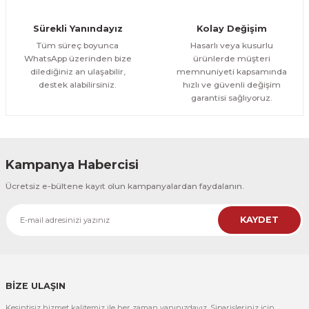
Orman Yolu Tek Parça Ahşap Çerçeveli Tablo
Sürekli Yanındayız
Kolay Değişim
500,00 TL
ÜRÜNÜ İNCELE
Tüm süreç boyunca
Hasarlı veya kusurlu
300,00 TL
%25
WhatsApp üzerinden bize
ürünlerde müşteri
dilediğiniz an ulaşabilir,
memnuniyeti kapsamında
CeSht
destek alabilirsiniz.
hızlı ve güvenli değişim
Orman Yolu Tek Parça Ahşap Çerçeveli Tablo
garantisi sağlıyoruz.
500,00 TL
ÜRÜNÜ İNCELE
300,00 TL
Kampanya Habercisi
CeSht
Ücretsiz e-bültene kayıt olun kampanyalardan faydalanın.
Pembe Fonlu Good Things Are Coming Yazılı Tek Parça Ahşap Çerçeveli
KAYDET
500,00 TL
ÜRÜNÜ İNCELE
300,00 TL
CeSht
Pembe Fonlu Good Things Are Coming Yazılı Tek Parça Ahşap Çerçeveli
BİZE ULAŞIN
Kesintisiz hizmet kalitemiz ile her zaman yanınızdayız. Siparişleriniz için