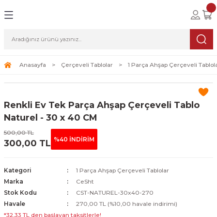
Geri Dön
Geri Dön
Geri Dön
lolar
ablolar
i Sanat
Tablolar
erçeveli Tablolar
Seti
Anasayfa
Çerçeveli Tablolar
1 Parça Ahşap Çerçeveli Tablol
Tablolar
erçeveli Tablolar
a Seti
Renkli Ev Tek Parça Ahşap Çerçeveli Tablo
Tablolar
s Tablolar
Naturel - 30 x 40 CM
500,00 TL
Tablolar
blolar
%40 İNDİRİM
300,00 TL
s Tablolar
Kategori
1 Parça Ahşap Çerçeveli Tablolar
Marka
CeSht
Stok Kodu
CST-NATUREL-30x40-270
Havale
270,00 TL (%10,00 havale indirimi)
*32,33 TL den başlayan taksitlerle!