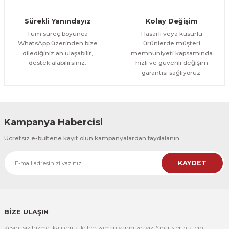
Orman Yolu Tek Parça Ahşap Çerçeveli Tablo
Sürekli Yanındayız
Kolay Değişim
500,00 TL
ÜRÜNÜ İNCELE
Tüm süreç boyunca
Hasarlı veya kusurlu
300,00 TL
%25
WhatsApp üzerinden bize
ürünlerde müşteri
dilediğiniz an ulaşabilir,
memnuniyeti kapsamında
CeSht
destek alabilirsiniz.
hızlı ve güvenli değişim
Orman Yolu Tek Parça Ahşap Çerçeveli Tablo
garantisi sağlıyoruz.
500,00 TL
ÜRÜNÜ İNCELE
300,00 TL
Kampanya Habercisi
CeSht
Ücretsiz e-bültene kayıt olun kampanyalardan faydalanın.
Pembe Fonlu Good Things Are Coming Yazılı Tek Parça Ahşap Çerçeveli
KAYDET
500,00 TL
ÜRÜNÜ İNCELE
300,00 TL
CeSht
Pembe Fonlu Good Things Are Coming Yazılı Tek Parça Ahşap Çerçeveli
BİZE ULAŞIN
Kesintisiz hizmet kalitemiz ile her zaman yanınızdayız. Siparişleriniz için