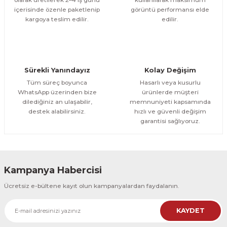
içerisinde özenle paketlenip
görüntü performansı elde
1.000,00 TL
ÜRÜNÜ İNCELE
Gönder
kargoya teslim edilir.
edilir.
800,00 TL
%12
Evinemoda
Boho Tarzı Çiçek 3 Parça Ahşap Çerçeveli Tablo ACT
Sürekli Yanındayız
Kolay Değişim
1.000,00 TL
ÜRÜNÜ İNCELE
Tüm süreç boyunca
Hasarlı veya kusurlu
800,00 TL
%12
WhatsApp üzerinden bize
ürünlerde müşteri
dilediğiniz an ulaşabilir,
memnuniyeti kapsamında
Evinemoda
destek alabilirsiniz.
hızlı ve güvenli değişim
Boho Tarzı Çiçek 3 Parça Ahşap Çerçeveli Tablo ACT
garantisi sağlıyoruz.
1.000,00 TL
ÜRÜNÜ İNCELE
800,00 TL
%12
Kampanya Habercisi
Evinemoda
Ücretsiz e-bültene kayıt olun kampanyalardan faydalanın.
Vincent Van Gogh Temalı 3 Parça Ahşap Çerçeveli Tablo ACT
KAYDET
1.000,00 TL
ÜRÜNÜ İNCELE
800,00 TL
%12