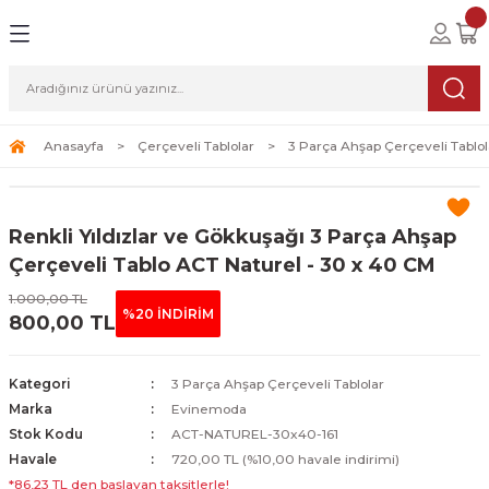
Geri Dön
Geri Dön
Geri Dön
lolar
ablolar
i Sanat
Tablolar
erçeveli Tablolar
Seti
Anasayfa
Çerçeveli Tablolar
3 Parça Ahşap Çerçeveli Tablol
Tablolar
erçeveli Tablolar
a Seti
Renkli Yıldızlar ve Gökkuşağı 3 Parça Ahşap
Tablolar
s Tablolar
Çerçeveli Tablo ACT Naturel - 30 x 40 CM
1.000,00 TL
Tablolar
blolar
%20 İNDİRİM
800,00 TL
s Tablolar
Kategori
3 Parça Ahşap Çerçeveli Tablolar
Marka
Evinemoda
Stok Kodu
ACT-NATUREL-30x40-161
Havale
720,00 TL (%10,00 havale indirimi)
*86,23 TL den başlayan taksitlerle!