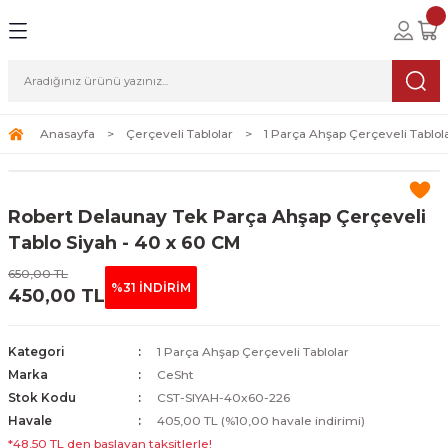
Geri Dön
Geri Dön
Geri Dön
lolar
ablolar
i Sanat
Tablolar
erçeveli Tablolar
Seti
Anasayfa
Çerçeveli Tablolar
1 Parça Ahşap Çerçeveli Tablol
Tablolar
erçeveli Tablolar
a Seti
Robert Delaunay Tek Parça Ahşap Çerçeveli
Tablolar
s Tablolar
Tablo Siyah - 40 x 60 CM
650,00 TL
Tablolar
blolar
%31 İNDİRİM
450,00 TL
s Tablolar
Kategori
1 Parça Ahşap Çerçeveli Tablolar
Marka
CeSht
Stok Kodu
CST-SIYAH-40x60-226
Havale
405,00 TL (%10,00 havale indirimi)
*48,50 TL den başlayan taksitlerle!