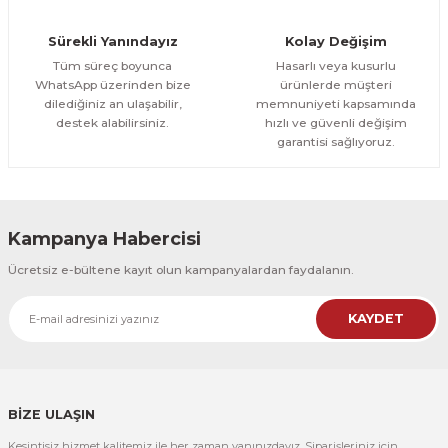
Orman Yolu Tek Parça Ahşap Çerçeveli Tablo
Sürekli Yanındayız
Kolay Değişim
500,00 TL
ÜRÜNÜ İNCELE
Tüm süreç boyunca
Hasarlı veya kusurlu
300,00 TL
%25
WhatsApp üzerinden bize
ürünlerde müşteri
dilediğiniz an ulaşabilir,
memnuniyeti kapsamında
CeSht
destek alabilirsiniz.
hızlı ve güvenli değişim
Orman Yolu Tek Parça Ahşap Çerçeveli Tablo
garantisi sağlıyoruz.
500,00 TL
ÜRÜNÜ İNCELE
300,00 TL
Kampanya Habercisi
CeSht
Ücretsiz e-bültene kayıt olun kampanyalardan faydalanın.
Pembe Fonlu Good Things Are Coming Yazılı Tek Parça Ahşap Çerçeveli
KAYDET
500,00 TL
ÜRÜNÜ İNCELE
300,00 TL
CeSht
Pembe Fonlu Good Things Are Coming Yazılı Tek Parça Ahşap Çerçeveli
BİZE ULAŞIN
Kesintisiz hizmet kalitemiz ile her zaman yanınızdayız. Siparişleriniz için