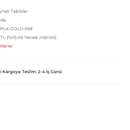
ynalı Tablolar
oda
3PLK-GOLD-568
 TL (%10,00 havale indirimi)
tlerle!
 Kargoya Teslim: 2-4 İş Günü