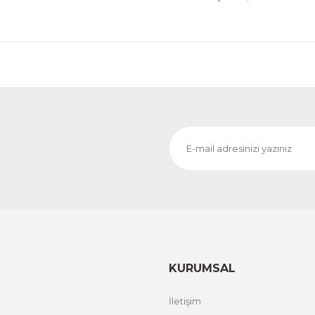
Evinemoda
o
Dokulu Görünüm Beyaz Çiçek 3 Parça Pleksi Aynalı 
1.000,00 TL
%20 İND
ÜRÜNÜ İNCELE
800,00 TL
Evinemoda
o
Dokulu Görünüm Beyaz Çiçek 3 Parça Pleksi Aynalı 
1.000,00 TL
%12 İND
ÜRÜNÜ İNCELE
800,00 TL
KURUMSAL
İletişim