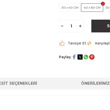
30 x 40 CM
40 x 60 CM
50
S
Tavsiye Et
Karşılaşt
Paylaş:
SİT SEÇENEKLERİ
ÖNERİLERİNİZ