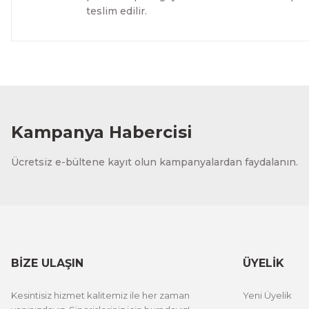
teslim edilir.
Evinemoda
Dokulu Görünüm Beyaz Çiçek 3 Parça Pleksi Aynalı Tabl
1.500,00 TL
%13 İNDİRİM
ÜRÜNÜ İNCELE
1.300,00 TL
Kampanya Habercisi
Evinemoda
Ücretsiz e-bültene kayıt olun kampanyalardan faydalanın.
Dokulu Görünüm Beyaz Çiçek 3 Parça Pleksi Aynalı Tabl
1.000,00 TL
%13 İNDİRİM
ÜRÜNÜ İNCELE
800,00 TL
BİZE ULAŞIN
ÜYELİK
Evinemoda
Kesintisiz hizmet kalitemiz ile her zaman
Yeni Üyelik
Eskitme Detaylı Gri Çiçek 3 Parça Pleksi Aynalı Tablo