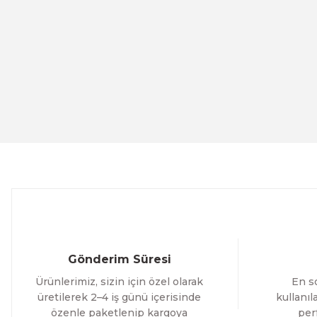
Ürün resmi kalitesiz, bozuk veya görüntülenemiyor.
Ürün açıklamasında eksik bilgiler bulunuyor.
Ürün bilgilerinde hatalar bulunuyor.
Evinemoda
Ürün fiyatı diğer sitelerden daha pahalı.
Eskitme Detaylı Mavi Ekru Çiçek 3 Parça Pleksi Aynalı Ta
Bu ürüne benzer farklı alternatifler olmalı.
1.000,00 TL
%13 İNDİR
ÜRÜNÜ İNCELE
800,00 TL
Evinemoda
Eskitme Detaylı Mavi Ekru Çiçek 3 Parça Pleksi Aynalı Ta
Gönderim Süresi
1.000,00 TL
Ürünlerimiz, sizin için özel olarak
En so
%12 İNDİR
ÜRÜNÜ İNCELE
800,00 TL
üretilerek 2–4 iş günü içerisinde
kullanı
özenle paketlenip kargoya
per