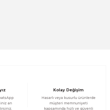
nalı Tablo
3 İNDİRİM
Evinemoda
Dairesel Soyut Sanat 3 Parça Pleksi Aynalı Tablo
yız
Kolay Değişim
1.000,00 TL
hatsApp
Hasarlı veya kusurlu ürünlerde
%12 İNDİRİM
ÜRÜNÜ İNCELE
800,00 TL
iniz an
müşteri memnuniyeti
irsiniz.
kapsamında hızlı ve güvenli