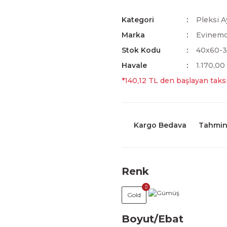
Kategori
Pleksi A
Marka
Evinem
Stok Kodu
40x60-
Havale
1.170,00
*140,12 TL den başlayan taksi
Kargo Bedava
Tahmini
Renk
Gold
Boyut/Ebat