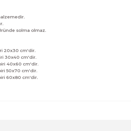
malzemedir.
r.
̧tir.Üründe solma olmaz.
ri 20x30 cm'dir.
ri 30x40 cm'dir.
iri 40x60 cm'dir.
iri 50x70 cm'dir.
iri 60x80 cm'dir.
diğer konularda yetersiz gördüğünüz noktaları öneri formunu kul
Sitemize ilk yorumu siz yapın!