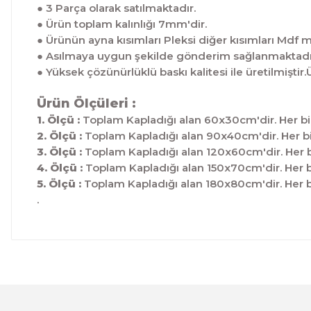
● 3 Parça olarak satılmaktadır.
● Ürün toplam kalınlığı 7mm'dir.
● Ürünün ayna kısımları Pleksi diğer kısımları Mdf 
● Asılmaya uygun şekilde gönderim sağlanmaktadı
● Yüksek çözünürlüklü baskı kalitesi ile üretilmis
Ürün Ölçüleri :
1. Ölçü :
Toplam Kapladığı alan 60x30cm'dir. Her bi
2. Ölçü :
Toplam Kapladığı alan 90x40cm'dir. Her bi
3. Ölçü :
Toplam Kapladığı alan 120x60cm'dir. Her b
4. Ölçü :
Toplam Kapladığı alan 150x70cm'dir. Her b
5. Ölçü :
Toplam Kapladığı alan 180x80cm'dir. Her b
.
Bu ürünün fiyat bilgisi, resim, ürün açıklamalarında ve 
Görüş ve önerileriniz için teşekkür ederiz.