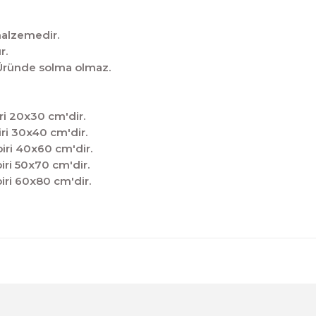
malzemedir.
r.
̧tir.Üründe solma olmaz.
ri 20x30 cm'dir.
ri 30x40 cm'dir.
iri 40x60 cm'dir.
iri 50x70 cm'dir.
iri 60x80 cm'dir.
diğer konularda yetersiz gördüğünüz noktaları öneri formunu kul
Sitemize ilk yorumu siz yapın!