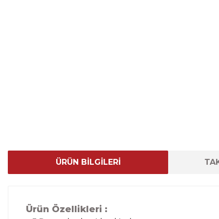
ÜRÜN BİLGİLERİ
TAK
Ürün Özellikleri :