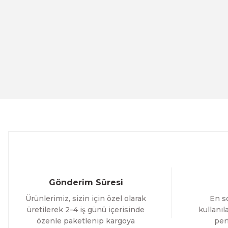
Ürün resmi kalitesiz, bozuk veya görüntülenemiyor.
Ürün açıklamasında eksik bilgiler bulunuyor.
Ürün bilgilerinde hatalar bulunuyor.
Evinemoda
Ürün fiyatı diğer sitelerden daha pahalı.
Eskitme Detaylı Mavi Ekru Çiçek 3 Parça Pleksi Aynalı Ta
Bu ürüne benzer farklı alternatifler olmalı.
1.000,00 TL
%13 İNDİR
ÜRÜNÜ İNCELE
800,00 TL
Evinemoda
Eskitme Detaylı Mavi Ekru Çiçek 3 Parça Pleksi Aynalı Ta
Gönderim Süresi
1.000,00 TL
Ürünlerimiz, sizin için özel olarak
En so
%12 İNDİR
ÜRÜNÜ İNCELE
800,00 TL
üretilerek 2–4 iş günü içerisinde
kullanı
özenle paketlenip kargoya
per