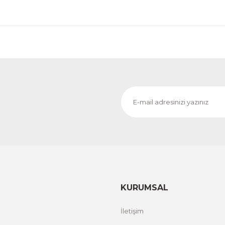
Evinemoda
o
Dokulu Görünüm Beyaz Çiçek 3 Parça Pleksi Aynalı 
1.000,00 TL
%20 İND
ÜRÜNÜ İNCELE
800,00 TL
Evinemoda
o
Dokulu Görünüm Beyaz Çiçek 3 Parça Pleksi Aynalı 
1.000,00 TL
%12 İND
ÜRÜNÜ İNCELE
800,00 TL
KURUMSAL
İletişim