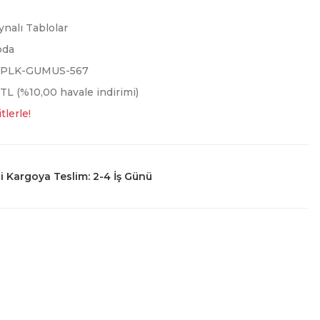
ynalı Tablolar
oda
3PLK-GUMUS-567
 TL (%10,00 havale indirimi)
tlerle!
 Kargoya Teslim: 2-4 İş Günü