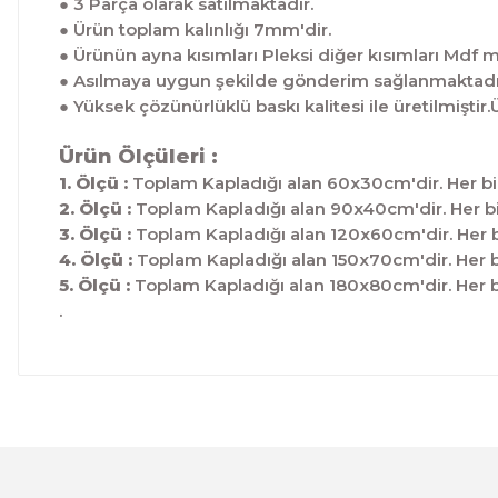
● 3 Parça olarak satılmaktadır.
● Ürün toplam kalınlığı 7mm'dir.
● Ürünün ayna kısımları Pleksi diğer kısımları Mdf 
● Asılmaya uygun şekilde gönderim sağlanmaktadı
● Yüksek çözünürlüklü baskı kalitesi ile üretilmis
Ürün Ölçüleri :
1. Ölçü :
Toplam Kapladığı alan 60x30cm'dir. Her bi
2. Ölçü :
Toplam Kapladığı alan 90x40cm'dir. Her bi
3. Ölçü :
Toplam Kapladığı alan 120x60cm'dir. Her b
4. Ölçü :
Toplam Kapladığı alan 150x70cm'dir. Her b
5. Ölçü :
Toplam Kapladığı alan 180x80cm'dir. Her b
.
Bu ürünün fiyat bilgisi, resim, ürün açıklamalarında ve 
Görüş ve önerileriniz için teşekkür ederiz.