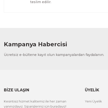
teslim edilir.
Evinemoda
Dokulu Görünüm Beyaz Çiçek 3 Parça Pleksi Aynalı Tabl
1.500,00 TL
%13 İNDİRİM
ÜRÜNÜ İNCELE
1.300,00 TL
Kampanya Habercisi
Evinemoda
Ücretsiz e-bültene kayıt olun kampanyalardan faydalanın.
Dokulu Görünüm Beyaz Çiçek 3 Parça Pleksi Aynalı Tabl
1.000,00 TL
%13 İNDİRİM
ÜRÜNÜ İNCELE
800,00 TL
BİZE ULAŞIN
ÜYELİK
Evinemoda
Kesintisiz hizmet kalitemiz ile her zaman
Yeni Üyelik
Eskitme Detaylı Gri Çiçek 3 Parça Pleksi Aynalı Tablo
yanınızdayız. Siparişleriniz için buradayız!