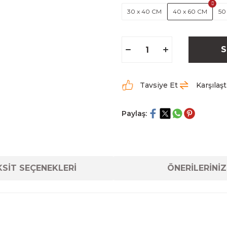
30 x 40 CM
40 x 60 CM
50
S
Tavsiye Et
Karşılaşt
Paylaş:
SİT SEÇENEKLERİ
ÖNERİLERİNİZ