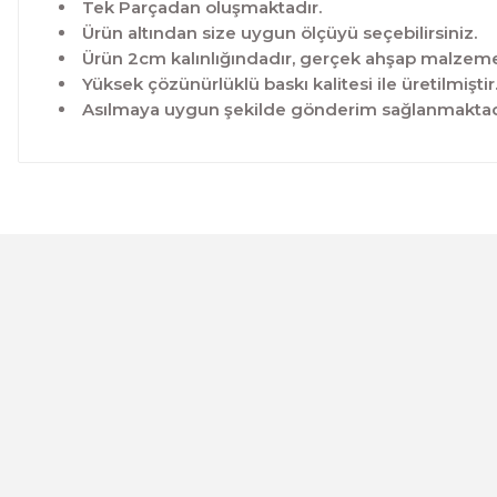
Tek Parçadan oluşmaktadır.
Ürün altından size uygun ölçüyü seçebilirsiniz.
Ürün 2cm kalınlığındadır, gerçek ahşap malzeme 
Yüksek çözünürlüklü baskı kalitesi ile üretilmiştir
Asılmaya uygun şekilde gönderim sağlanmaktad
Bu ürünün fiyat bilgisi, resim, ürün açıklamalarında ve 
Görüş ve önerileriniz için teşekkür ederiz.
Ürün resmi kalitesiz, bozuk veya görüntülenemiyor.
Ürün açıklamasında eksik bilgiler bulunuyor.
Ürün bilgilerinde hatalar bulunuyor.
CeSht
Ürün fiyatı diğer sitelerden daha pahalı.
Mavi-yeşil Çiçekli Garden Place Yazılı Tek Parça Ahşap Çe
Bu ürüne benzer farklı alternatifler olmalı.