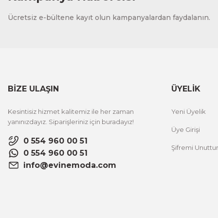
CeSht
Ücretsiz e-bültene kayıt olun kampanyalardan faydalanın.
Fırça Darbeleri Tek Parça Ahşap Çerçeveli Tablo
500,00 TL
%25 İNDİRİM
ÜRÜNÜ İNCELE
300,00 TL
BİZE ULAŞIN
ÜYELİK
CeSht
Kesintisiz hizmet kalitemiz ile her zaman
Yeni Üyelik
Sarı Çiçekli Flower Yazılı Tek Parça Ahşap Çerçeveli Tablo
yanınızdayız. Siparişleriniz için buradayız!
Üye Girişi
0 554 960 00 51
Şifremi Unutt
500,00 TL
%25 İNDİRİM
0 554 960 00 51
ÜRÜNÜ İNCELE
300,00 TL
info@evinemoda.com