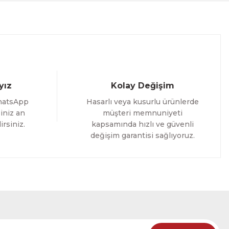
%25 İNDİRİM
ELE
yız
Kolay Değişim
hatsApp
Hasarlı veya kusurlu ürünlerde
iniz an
müşteri memnuniyeti
irsiniz.
kapsamında hızlı ve güvenli
değişim garantisi sağlıyoruz.
oming Yazılı Tek Parça Ahşap Çerçeveli Tablo
%25 İNDİRİM
RÜNÜ İNCELE