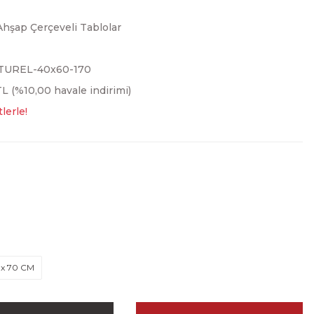
Ahşap Çerçeveli Tablolar
TUREL-40x60-170
L (%10,00 havale indirimi)
lerle!
 x 70 CM