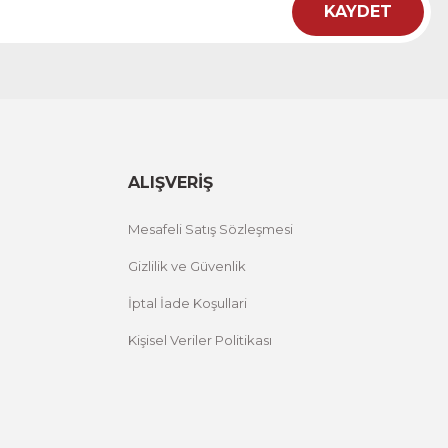
KAYDET
ht
 Çiçekli Flower Yazılı Tek Parça Ahşap Çerçeveli Tablo
00 TL
%25 İNDİRİM
ÜRÜNÜ İNCELE
,00 TL
ALIŞVERİŞ
Mesafeli Satış Sözleşmesi
Gizlilik ve Güvenlik
İptal İade Koşullari
Kişisel Veriler Politikası