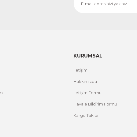
CeSht
CeS
Fırça Darbeleri Tek Parça Ahşap Çerçeveli Tablo
Sarı
500,00 TL
500,
%25 İNDİRİM
ÜRÜNÜ İNCELE
300,00 TL
300
KURUMSAL
İletişim
Hakkımızda
um
İletişim Formu
Havale Bildirim Formu
Kargo Takibi