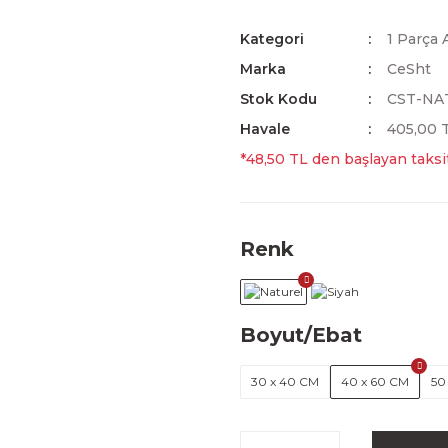
Kategori
1 Parça 
Marka
CeSht
Stok Kodu
CST-NA
Havale
405,00 T
*48,50 TL den başlayan taksit
Renk
Boyut/Ebat
30 x 40 CM
40 x 60 CM
50