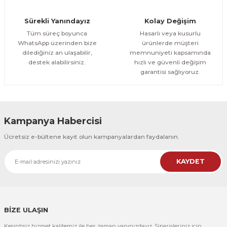
Orman Yolu Tek Parça Ahşap Çerçeveli Tablo
Sürekli Yanındayız
Kolay Değişim
500,00 TL
ÜRÜNÜ İNCELE
Tüm süreç boyunca
Hasarlı veya kusurlu
300,00 TL
%25
WhatsApp üzerinden bize
ürünlerde müşteri
dilediğiniz an ulaşabilir,
memnuniyeti kapsamında
CeSht
destek alabilirsiniz.
hızlı ve güvenli değişim
Orman Yolu Tek Parça Ahşap Çerçeveli Tablo
garantisi sağlıyoruz.
500,00 TL
ÜRÜNÜ İNCELE
300,00 TL
Kampanya Habercisi
CeSht
Ücretsiz e-bültene kayıt olun kampanyalardan faydalanın.
Pembe Fonlu Good Things Are Coming Yazılı Tek Parça Ahşap Çerçeveli
KAYDET
500,00 TL
ÜRÜNÜ İNCELE
300,00 TL
CeSht
Pembe Fonlu Good Things Are Coming Yazılı Tek Parça Ahşap Çerçeveli
BİZE ULAŞIN
Kesintisiz hizmet kalitemiz ile her zaman yanınızdayız. Siparişleriniz için