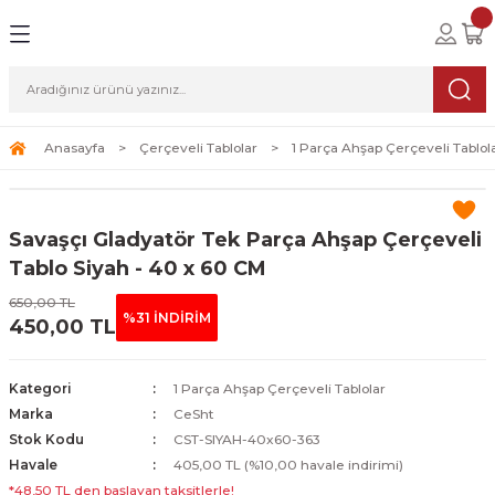
Geri Dön
Geri Dön
Geri Dön
lolar
ablolar
i Sanat
Tablolar
erçeveli Tablolar
Seti
Anasayfa
Çerçeveli Tablolar
1 Parça Ahşap Çerçeveli Tablol
Tablolar
erçeveli Tablolar
a Seti
Savaşçı Gladyatör Tek Parça Ahşap Çerçeveli
Tablolar
s Tablolar
Tablo Siyah - 40 x 60 CM
650,00 TL
Tablolar
blolar
%31 İNDİRİM
450,00 TL
s Tablolar
Kategori
1 Parça Ahşap Çerçeveli Tablolar
Marka
CeSht
Stok Kodu
CST-SIYAH-40x60-363
Havale
405,00 TL (%10,00 havale indirimi)
*48,50 TL den başlayan taksitlerle!