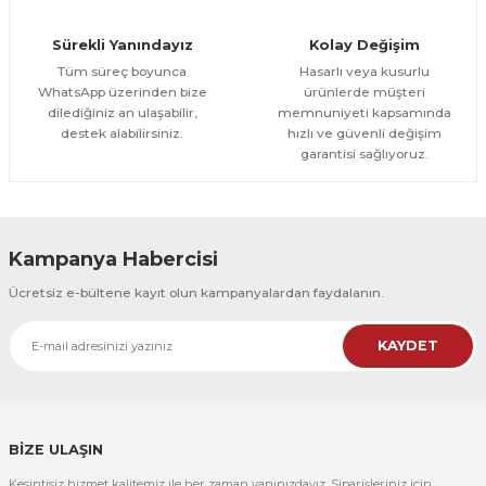
Orman Yolu Tek Parça Ahşap Çerçeveli Tablo
Sürekli Yanındayız
Kolay Değişim
500,00 TL
ÜRÜNÜ İNCELE
Tüm süreç boyunca
Hasarlı veya kusurlu
300,00 TL
%25
WhatsApp üzerinden bize
ürünlerde müşteri
dilediğiniz an ulaşabilir,
memnuniyeti kapsamında
CeSht
destek alabilirsiniz.
hızlı ve güvenli değişim
Orman Yolu Tek Parça Ahşap Çerçeveli Tablo
garantisi sağlıyoruz.
500,00 TL
ÜRÜNÜ İNCELE
300,00 TL
Kampanya Habercisi
CeSht
Ücretsiz e-bültene kayıt olun kampanyalardan faydalanın.
Pembe Fonlu Good Things Are Coming Yazılı Tek Parça Ahşap Çerçeveli
KAYDET
500,00 TL
ÜRÜNÜ İNCELE
300,00 TL
CeSht
Pembe Fonlu Good Things Are Coming Yazılı Tek Parça Ahşap Çerçeveli
BİZE ULAŞIN
Kesintisiz hizmet kalitemiz ile her zaman yanınızdayız. Siparişleriniz için