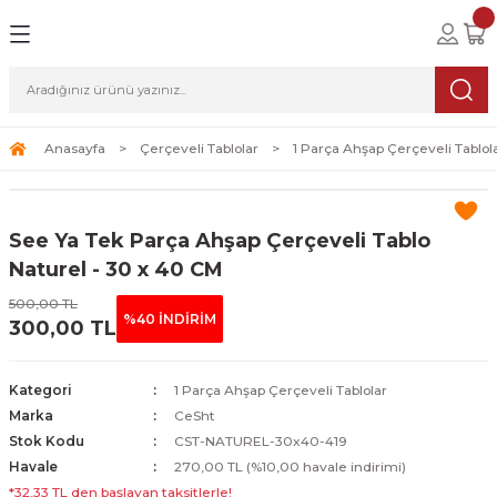
Geri Dön
Geri Dön
Geri Dön
lolar
ablolar
i Sanat
Tablolar
erçeveli Tablolar
Seti
Anasayfa
Çerçeveli Tablolar
1 Parça Ahşap Çerçeveli Tablol
Tablolar
erçeveli Tablolar
a Seti
See Ya Tek Parça Ahşap Çerçeveli Tablo
Tablolar
s Tablolar
Naturel - 30 x 40 CM
500,00 TL
Tablolar
blolar
%40 İNDİRİM
300,00 TL
s Tablolar
Kategori
1 Parça Ahşap Çerçeveli Tablolar
Marka
CeSht
Stok Kodu
CST-NATUREL-30x40-419
Havale
270,00 TL (%10,00 havale indirimi)
*32,33 TL den başlayan taksitlerle!