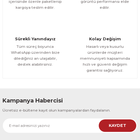
içerisinde özenle paketlenip
görüntü performansı elde
500,00 TL
ÜRÜNÜ İNCELE
Gönder
kargoya teslim edilir.
edilir.
300,00 TL
%25
CeSht
Orman Yolu Tek Parça Ahşap Çerçeveli Tablo
Sürekli Yanındayız
Kolay Değişim
500,00 TL
ÜRÜNÜ İNCELE
Tüm süreç boyunca
Hasarlı veya kusurlu
300,00 TL
%25
WhatsApp üzerinden bize
ürünlerde müşteri
dilediğiniz an ulaşabilir,
memnuniyeti kapsamında
CeSht
destek alabilirsiniz.
hızlı ve güvenli değişim
Orman Yolu Tek Parça Ahşap Çerçeveli Tablo
garantisi sağlıyoruz.
500,00 TL
ÜRÜNÜ İNCELE
300,00 TL
Kampanya Habercisi
CeSht
Ücretsiz e-bültene kayıt olun kampanyalardan faydalanın.
Pembe Fonlu Good Things Are Coming Yazılı Tek Parça Ahşap Çerçeveli
KAYDET
500,00 TL
ÜRÜNÜ İNCELE
300,00 TL