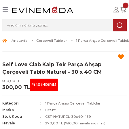
Geri Dön
Geri Dön
Geri Dön
lolar
ablolar
i Sanat
Tablolar
erçeveli Tablolar
Seti
Anasayfa
Çerçeveli Tablolar
1 Parça Ahşap Çerçeveli Tablol
Tablolar
erçeveli Tablolar
a Seti
Self Love Clab Kalp Tek Parça Ahşap
Tablolar
s Tablolar
Çerçeveli Tablo Naturel - 30 x 40 CM
Tablolar
blolar
500,00 TL
%40 İNDİRİM
300,00 TL
s Tablolar
Kategori
1 Parça Ahşap Çerçeveli Tablolar
Marka
CeSht
Stok Kodu
CST-NATUREL-30x40-439
Havale
270,00 TL (%10,00 havale indirimi)