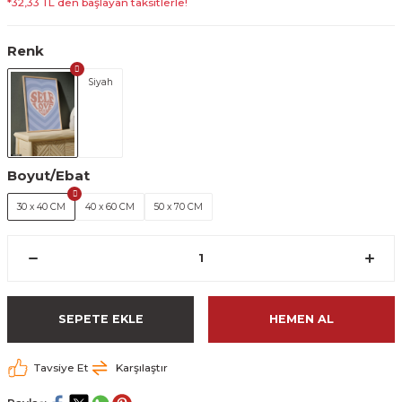
*32,33 TL den başlayan taksitlerle!
Renk
Siyah
Boyut/Ebat
30 x 40 CM
40 x 60 CM
50 x 70 CM
SEPETE EKLE
HEMEN AL
Tavsiye Et
Karşılaştır