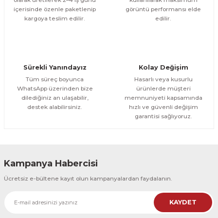
içerisinde özenle paketlenip
görüntü performansı elde
1.000,00 TL
ÜRÜNÜ İNCELE
Gönder
kargoya teslim edilir.
edilir.
800,00 TL
%12
Evinemoda
Boho Tarzı Çiçek 3 Parça Ahşap Çerçeveli Tablo ACT
Sürekli Yanındayız
Kolay Değişim
1.000,00 TL
ÜRÜNÜ İNCELE
Tüm süreç boyunca
Hasarlı veya kusurlu
800,00 TL
%12
WhatsApp üzerinden bize
ürünlerde müşteri
dilediğiniz an ulaşabilir,
memnuniyeti kapsamında
Evinemoda
destek alabilirsiniz.
hızlı ve güvenli değişim
Boho Tarzı Çiçek 3 Parça Ahşap Çerçeveli Tablo ACT
garantisi sağlıyoruz.
1.000,00 TL
ÜRÜNÜ İNCELE
800,00 TL
%12
Kampanya Habercisi
Evinemoda
Ücretsiz e-bültene kayıt olun kampanyalardan faydalanın.
Vincent Van Gogh Temalı 3 Parça Ahşap Çerçeveli Tablo ACT
KAYDET
1.000,00 TL
ÜRÜNÜ İNCELE
800,00 TL
%12