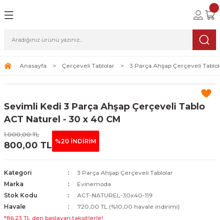
Geri Dön
Geri Dön
Geri Dön
lolar
ablolar
i Sanat
Tablolar
erçeveli Tablolar
Seti
Anasayfa
Çerçeveli Tablolar
3 Parça Ahşap Çerçeveli Tablol
Tablolar
erçeveli Tablolar
a Seti
Sevimli Kedi 3 Parça Ahşap Çerçeveli Tablo
Tablolar
s Tablolar
ACT Naturel - 30 x 40 CM
1.000,00 TL
Tablolar
blolar
%20 İNDİRİM
800,00 TL
s Tablolar
Kategori
3 Parça Ahşap Çerçeveli Tablolar
Marka
Evinemoda
Stok Kodu
ACT-NATUREL-30x40-119
Havale
720,00 TL (%10,00 havale indirimi)
*86,23 TL den başlayan taksitlerle!