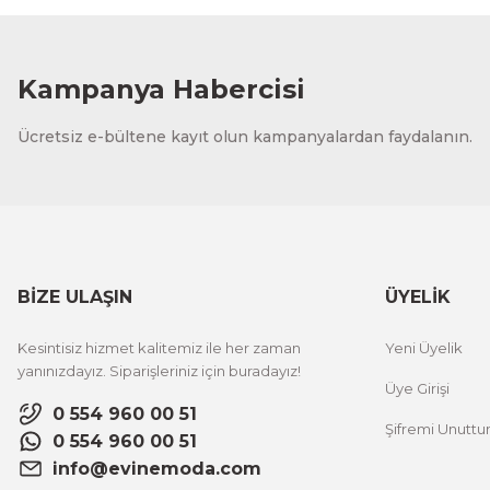
1.000,00 TL
%12 İNDİ
ÜRÜNÜ İNCELE
800,00 TL
Kampanya Habercisi
Evinemoda
Ücretsiz e-bültene kayıt olun kampanyalardan faydalanın.
Vincent Van Gogh Temalı 3 Parça Ahşap Çerçeveli Tablo
1.000,00 TL
%12 İNDİ
ÜRÜNÜ İNCELE
800,00 TL
BİZE ULAŞIN
ÜYELİK
Evinemoda
Kesintisiz hizmet kalitemiz ile her zaman
Yeni Üyelik
Zarif Çiçekler 3 Parça Ahşap Çerçeveli Tablo ACT
yanınızdayız. Siparişleriniz için buradayız!
Üye Girişi
0 554 960 00 51
Şifremi Unutt
1.000,00 TL
%12 İNDİRİM
0 554 960 00 51
ÜRÜNÜ İNCELE
800,00 TL
info@evinemoda.com