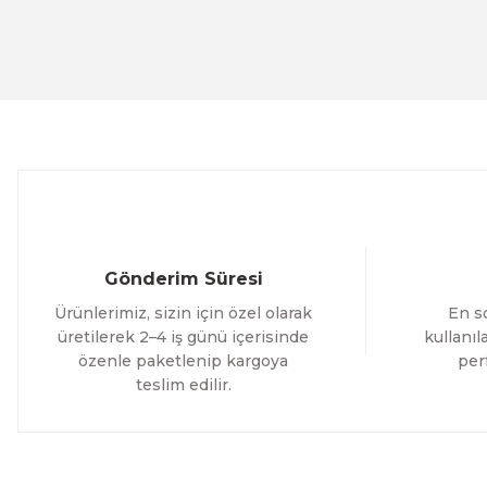
Evinemoda
Ürün fiyatı diğer sitelerden daha pahalı.
Beyaz Narin Çiçekler 3 Parça Ahşap Çerçeveli Tablo ACT
Bu ürüne benzer farklı alternatifler olmalı.
1.000,00 TL
%12 İNDİRİM
ÜRÜNÜ İNCELE
800,00 TL
Evinemoda
Boho Tarzı Çiçek 3 Parça Ahşap Çerçeveli Tablo ACT
Gönderim Süresi
1.000,00 TL
Ürünlerimiz, sizin için özel olarak
En so
%12 İNDİRİM
ÜRÜNÜ İNCELE
800,00 TL
üretilerek 2–4 iş günü içerisinde
kullanı
özenle paketlenip kargoya
per
teslim edilir.
Evinemoda
Vincent Van Gogh Temalı 3 Parça Ahşap Çerçeveli Tablo