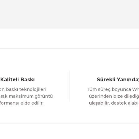
Evinemoda
Beyaz Narin Çiçekler 3 Parça Ahşap Çerçeveli Tablo 
1.000,00 TL
%12 İNDİR
ÜRÜNÜ İNCELE
800,00 TL
Gönder
Evinemoda
Boho Tarzı Çiçek 3 Parça Ahşap Çerçeveli Tablo ACT
Kaliteli Baskı
Sürekli Yanında
1.000,00 TL
n baskı teknolojileri
Tüm süreç boyunca W
%12 İNDİRİM
ÜRÜNÜ İNCELE
800,00 TL
larak maksimum görüntü
üzerinden bize dilediğ
formansı elde edilir.
ulaşabilir, destek alabil
Evinemoda
 ACT
Vincent Van Gogh Temalı 3 Parça Ahşap Çerçevel