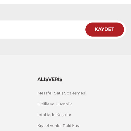
12 İNDİRİM
KAYDET
i Tablo ACT
12 İNDİRİM
ALIŞVERİŞ
Mesafeli Satış Sözleşmesi
Gizlilik ve Güvenlik
İptal İade Koşullari
Kişisel Veriler Politikası