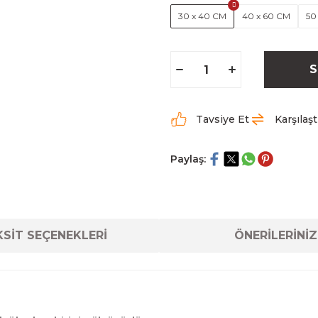
30 x 40 CM
40 x 60 CM
50
S
Tavsiye Et
Karşılaşt
Paylaş:
SİT SEÇENEKLERİ
ÖNERİLERİNİZ