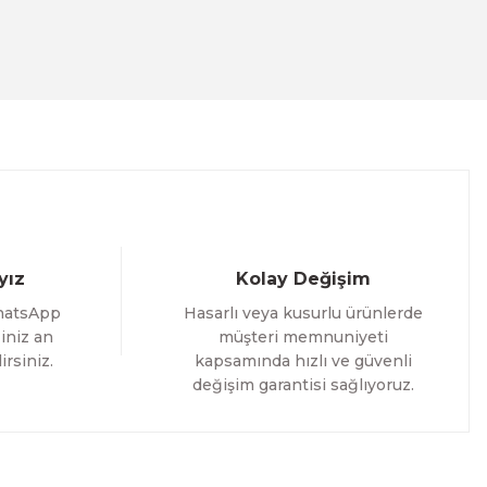
ACT
İM
yız
Kolay Değişim
hatsApp
Hasarlı veya kusurlu ürünlerde
iniz an
müşteri memnuniyeti
irsiniz.
kapsamında hızlı ve güvenli
değişim garantisi sağlıyoruz.
i Tablo ACT