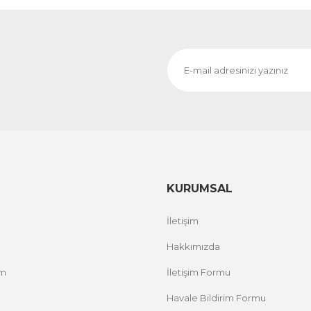
1.000,00 TL
RİM
%
ÜRÜNÜ İNCELE
800,00 TL
Evinemoda
 ACT
Vincent Van Gogh Temalı 3 Parça Ahşap Çerçevel
1.000,00 TL
RİM
%
ÜRÜNÜ İNCELE
800,00 TL
KURUMSAL
Evinemoda
İletişim
Zarif Çiçekler 3 Parça Ahşap Çerçeveli Tablo ACT
Hakkımızda
um
İletişim Formu
1.000,00 TL
%12 İNDİRİM
ÜRÜNÜ İNCELE
800,00 TL
Havale Bildirim Formu