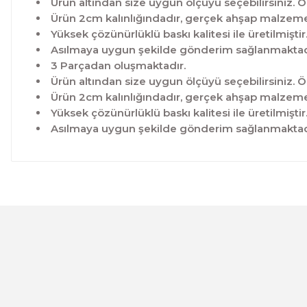
Ürün altından size uygun ölçüyü seçebilirsiniz. Ö
Ürün 2cm kalınlığındadır, gerçek ahşap malzeme 
Yüksek çözünürlüklü baskı kalitesi ile üretilmiştir
Asılmaya uygun şekilde gönderim sağlanmaktad
3 Parçadan oluşmaktadır.
Ürün altından size uygun ölçüyü seçebilirsiniz. Ö
Ürün 2cm kalınlığındadır, gerçek ahşap malzeme 
Yüksek çözünürlüklü baskı kalitesi ile üretilmiştir
Asılmaya uygun şekilde gönderim sağlanmaktad
Bu ürünün fiyat bilgisi, resim, ürün açıklamalarında ve 
Görüş ve önerileriniz için teşekkür ederiz.
Ürün resmi kalitesiz, bozuk veya görüntülenemiyor.
Ürün açıklamasında eksik bilgiler bulunuyor.
Ürün bilgilerinde hatalar bulunuyor.