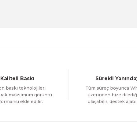
Evinemoda
Beyaz Narin Çiçekler 3 Parça Ahşap Çerçeveli Tablo 
1.000,00 TL
%12 İNDİR
ÜRÜNÜ İNCELE
800,00 TL
Gönder
Evinemoda
Boho Tarzı Çiçek 3 Parça Ahşap Çerçeveli Tablo ACT
Kaliteli Baskı
Sürekli Yanında
1.000,00 TL
n baskı teknolojileri
Tüm süreç boyunca W
%12 İNDİRİM
ÜRÜNÜ İNCELE
800,00 TL
larak maksimum görüntü
üzerinden bize dilediğ
formansı elde edilir.
ulaşabilir, destek alabil
Evinemoda
 ACT
Vincent Van Gogh Temalı 3 Parça Ahşap Çerçevel