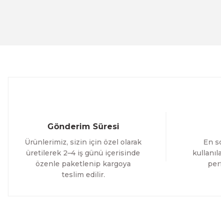
Evinemoda
Ürün fiyatı diğer sitelerden daha pahalı.
Beyaz Narin Çiçekler 3 Parça Ahşap Çerçeveli Tablo ACT
Bu ürüne benzer farklı alternatifler olmalı.
1.000,00 TL
%12 İNDİRİM
ÜRÜNÜ İNCELE
800,00 TL
Evinemoda
Boho Tarzı Çiçek 3 Parça Ahşap Çerçeveli Tablo ACT
Gönderim Süresi
1.000,00 TL
Ürünlerimiz, sizin için özel olarak
En so
%12 İNDİRİM
ÜRÜNÜ İNCELE
800,00 TL
üretilerek 2–4 iş günü içerisinde
kullanı
özenle paketlenip kargoya
per
teslim edilir.
Evinemoda
Vincent Van Gogh Temalı 3 Parça Ahşap Çerçeveli Tablo