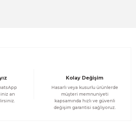
ACT
İM
yız
Kolay Değişim
hatsApp
Hasarlı veya kusurlu ürünlerde
iniz an
müşteri memnuniyeti
irsiniz.
kapsamında hızlı ve güvenli
değişim garantisi sağlıyoruz.
i Tablo ACT