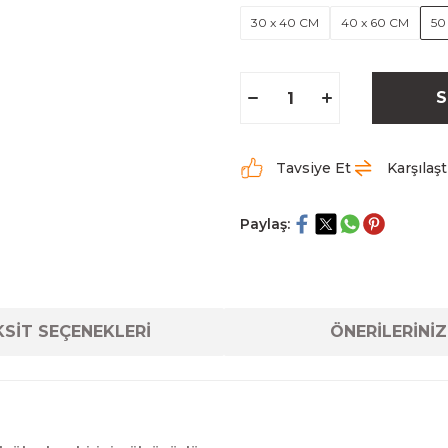
30 x 40 CM
40 x 60 CM
50
S
Tavsiye Et
Karşılaşt
Paylaş:
SİT SEÇENEKLERİ
ÖNERİLERİNİZ