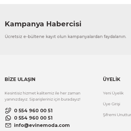
1.000,00 TL
%12 İNDİ
ÜRÜNÜ İNCELE
800,00 TL
Kampanya Habercisi
Evinemoda
Ücretsiz e-bültene kayıt olun kampanyalardan faydalanın.
Vincent Van Gogh Temalı 3 Parça Ahşap Çerçeveli Tablo
1.000,00 TL
%12 İNDİ
ÜRÜNÜ İNCELE
800,00 TL
BİZE ULAŞIN
ÜYELİK
Evinemoda
Kesintisiz hizmet kalitemiz ile her zaman
Yeni Üyelik
Zarif Çiçekler 3 Parça Ahşap Çerçeveli Tablo ACT
yanınızdayız. Siparişleriniz için buradayız!
Üye Girişi
0 554 960 00 51
Şifremi Unutt
1.000,00 TL
%12 İNDİRİM
0 554 960 00 51
ÜRÜNÜ İNCELE
800,00 TL
info@evinemoda.com