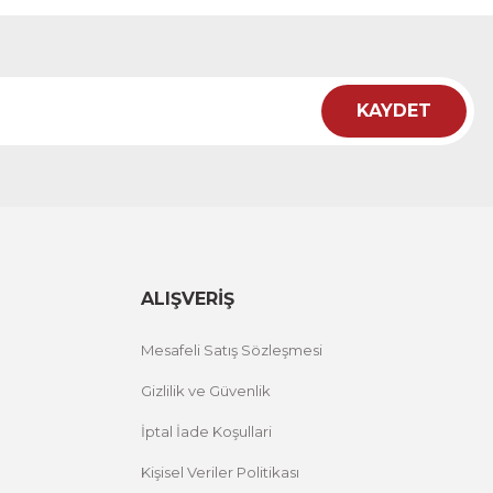
12 İNDİRİM
KAYDET
i Tablo ACT
12 İNDİRİM
ALIŞVERİŞ
Mesafeli Satış Sözleşmesi
Gizlilik ve Güvenlik
İptal İade Koşullari
Kişisel Veriler Politikası