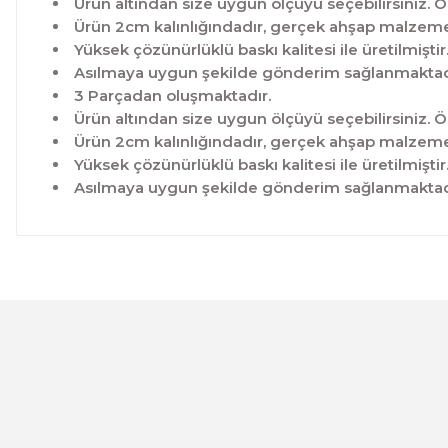
Ürün altından size uygun ölçüyü seçebilirsiniz. Ö
Ürün 2cm kalınlığındadır, gerçek ahşap malzeme 
Yüksek çözünürlüklü baskı kalitesi ile üretilmiştir
Asılmaya uygun şekilde gönderim sağlanmaktad
3 Parçadan oluşmaktadır.
Ürün altından size uygun ölçüyü seçebilirsiniz. Ö
Ürün 2cm kalınlığındadır, gerçek ahşap malzeme 
Yüksek çözünürlüklü baskı kalitesi ile üretilmiştir
Asılmaya uygun şekilde gönderim sağlanmaktad
Bu ürünün fiyat bilgisi, resim, ürün açıklamalarında ve 
Görüş ve önerileriniz için teşekkür ederiz.
Ürün resmi kalitesiz, bozuk veya görüntülenemiyor.
Ürün açıklamasında eksik bilgiler bulunuyor.
Ürün bilgilerinde hatalar bulunuyor.