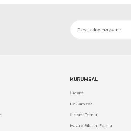
1.000,00 TL
RİM
%
ÜRÜNÜ İNCELE
800,00 TL
Evinemoda
 ACT
Vincent Van Gogh Temalı 3 Parça Ahşap Çerçevel
1.000,00 TL
RİM
%
ÜRÜNÜ İNCELE
800,00 TL
KURUMSAL
Evinemoda
İletişim
Zarif Çiçekler 3 Parça Ahşap Çerçeveli Tablo ACT
Hakkımızda
um
İletişim Formu
1.000,00 TL
%12 İNDİRİM
ÜRÜNÜ İNCELE
800,00 TL
Havale Bildirim Formu