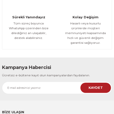
CeSht
Orman Yolu Tek Parça Ahşap Çerçeveli Tablo
Sürekli Yanındayız
Kolay Değişim
500,00 TL
ÜRÜNÜ İNCELE
Tüm süreç boyunca
Hasarlı veya kusurlu
300,00 TL
%25
WhatsApp üzerinden bize
ürünlerde müşteri
dilediğiniz an ulaşabilir,
memnuniyeti kapsamında
CeSht
destek alabilirsiniz.
hızlı ve güvenli değişim
Orman Yolu Tek Parça Ahşap Çerçeveli Tablo
garantisi sağlıyoruz.
500,00 TL
ÜRÜNÜ İNCELE
300,00 TL
Kampanya Habercisi
CeSht
Ücretsiz e-bültene kayıt olun kampanyalardan faydalanın.
Pembe Fonlu Good Things Are Coming Yazılı Tek Parça Ahşap Çerçeveli
KAYDET
500,00 TL
ÜRÜNÜ İNCELE
300,00 TL
CeSht
Pembe Fonlu Good Things Are Coming Yazılı Tek Parça Ahşap Çerçeveli
BİZE ULAŞIN