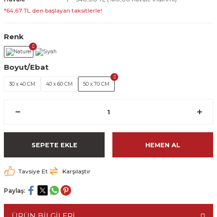
*64,67 TL den başlayan taksitlerle!
Renk
Boyut/Ebat
30 x 40 CM
40 x 60 CM
50 x 70 CM
SEPETE EKLE
HEMEN AL
Tavsiye Et
Karşılaştır
Paylaş:
ÜRÜN BİLGİLERİ