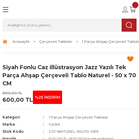
Geri Dön
Geri Dön
Geri Dön
lolar
ablolar
i Sanat
Tablolar
erçeveli Tablolar
Seti
Anasayfa
Çerçeveli Tablolar
1 Parça Ahşap Çerçeveli Tablol
Tablolar
erçeveli Tablolar
a Seti
Siyah Fonlu Caz illüstrasyon Jazz Yazılı Tek
Tablolar
s Tablolar
Parça Ahşap Çerçeveli Tablo Naturel - 50 x 70
CM
Tablolar
blolar
800,00 TL
%25 İNDİRİM
600,00 TL
s Tablolar
Kategori
1 Parça Ahşap Çerçeveli Tablolar
Marka
CeSht
Stok Kodu
CST-NATUREL-50x70-089
Havale
540,00 TL (%10,00 havale indirimi)