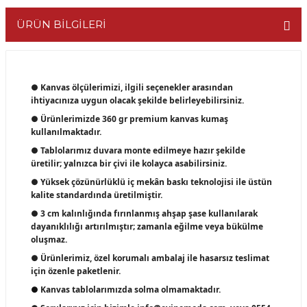
ÜRÜN BİLGİLERİ
● Kanvas ölçülerimizi, ilgili seçenekler arasından
ihtiyacınıza uygun olacak şekilde belirleyebilirsiniz.
● Ürünlerimizde 360 gr premium kanvas kumaş
kullanılmaktadır.
● Tablolarımız duvara monte edilmeye hazır şekilde
üretilir; yalnızca bir çivi ile kolayca asabilirsiniz.
● Yüksek çözünürlüklü iç mekân baskı teknolojisi ile üstün
kalite standardında üretilmiştir.
● 3 cm kalınlığında fırınlanmış ahşap şase kullanılarak
dayanıklılığı artırılmıştır; zamanla eğilme veya bükülme
oluşmaz.
● Ürünlerimiz, özel korumalı ambalaj ile hasarsız teslimat
için özenle paketlenir.
●
Kanvas tablolarımızda solma olmamaktadır.