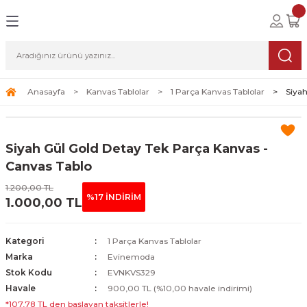
Geri Dön
Geri Dön
Geri Dön
lolar
ablolar
i Sanat
Tablolar
erçeveli Tablolar
Seti
Anasayfa
Kanvas Tablolar
1 Parça Kanvas Tablolar
Siyah
Tablolar
erçeveli Tablolar
a Seti
Siyah Gül Gold Detay Tek Parça Kanvas -
Tablolar
s Tablolar
Canvas Tablo
1.200,00 TL
Tablolar
blolar
%17 İNDİRİM
1.000,00 TL
s Tablolar
Kategori
1 Parça Kanvas Tablolar
Marka
Evinemoda
Stok Kodu
EVNKVS329
Havale
900,00 TL (%10,00 havale indirimi)
*107,78 TL den başlayan taksitlerle!