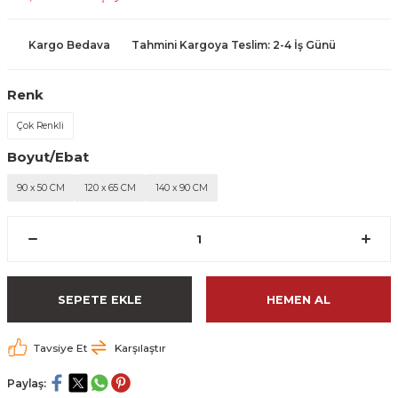
Kargo Bedava
Tahmini Kargoya Teslim: 2-4 İş Günü
Renk
Çok Renkli
Boyut/Ebat
90 x 50 CM
120 x 65 CM
140 x 90 CM
SEPETE EKLE
HEMEN AL
Tavsiye Et
Karşılaştır
Paylaş: