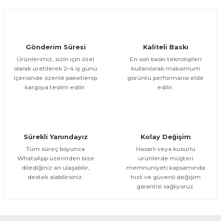
Ürün fiyatı diğer sitelerden daha pahalı.
1.200,00 TL
ÜRÜNÜ İNCELE
Bu ürüne benzer farklı alternatifler olmalı.
1.000,00 TL
%11
Evinemoda
Gönderim Süresi
Kaliteli Baskı
Göl Kenarında Ev Tek Parça Kanvas - Canvas Tablo
Ürünlerimiz, sizin için özel
En son baskı teknolojileri
olarak üretilerek 2–4 iş günü
kullanılarak maksimum
içerisinde özenle paketlenip
görüntü performansı elde
1.200,00 TL
ÜRÜNÜ İNCELE
Gönder
kargoya teslim edilir.
edilir.
1.000,00 TL
%11
Evinemoda
Gold Geyik Yuvarlak Desenler Tek Parça Işıksız Kanvas - Canvas Tablo
Sürekli Yanındayız
Kolay Değişim
1.200,00 TL
ÜRÜNÜ İNCELE
Tüm süreç boyunca
Hasarlı veya kusurlu
1.000,00 TL
%11
WhatsApp üzerinden bize
ürünlerde müşteri
dilediğiniz an ulaşabilir,
memnuniyeti kapsamında
Evinemoda
destek alabilirsiniz.
hızlı ve güvenli değişim
Gold Vazoda Çiçekler Tek Parça Kanvas - Canvas Tablo
garantisi sağlıyoruz.
1.200,00 TL
ÜRÜNÜ İNCELE
1.000,00 TL