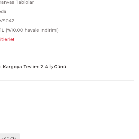
Kanvas Tablolar
oda
KVS042
L (%10,00 havale indirimi)
tlerle!
 Kargoya Teslim: 2-4 İş Günü
0 x 90 CM