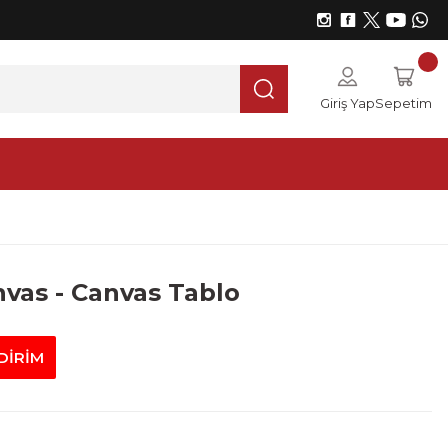
Giriş Yap
Sepetim
nvas - Canvas Tablo
DİRİM