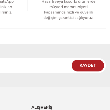
hatsApp
Hasarlı veya kusurlu ürünlerde
%11 İNDİRİM
iniz an
müşteri memnuniyeti
irsiniz.
kapsamında hızlı ve güvenli
değişim garantisi sağlıyoruz.
KAYDET
lo Tablo
 İNDİRİM
ALIŞVERİŞ