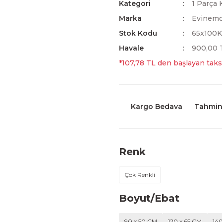
Kategori
1 Parça 
Marka
Evinem
Stok Kodu
65x100
Havale
900,00 T
*107,78 TL den başlayan taksi
Kargo Bedava
Tahmini
Renk
Çok Renkli
Boyut/Ebat
90 x 50 CM
120 x 65 CM
14