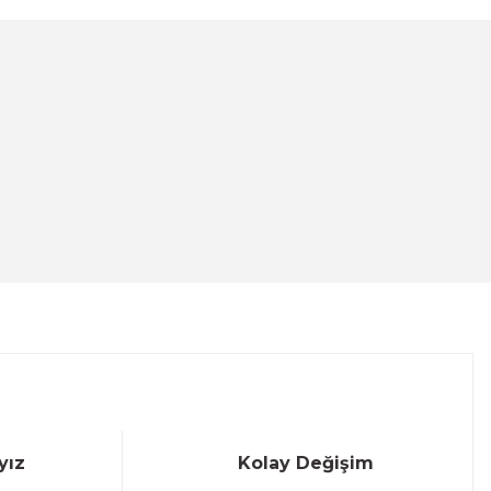
lanarak tarafımıza iletebilirsiniz.
- Canvas Tablo
yız
Kolay Değişim