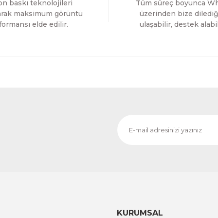
1.200,00 TL
n baskı teknolojileri
Tüm süreç boyunca W
%11 İNDİRİM
ÜRÜNÜ İNCELE
1.000,00 TL
larak maksimum görüntü
üzerinden bize dilediğ
formansı elde edilir.
ulaşabilir, destek alabil
Evinemoda
Çiçekler Gold Detay Tek Parça Kanvas - Canvas Tablo
1.200,00 TL
%11 İNDİRİM
ÜRÜNÜ İNCELE
1.000,00 TL
Evinemoda
Besmele Allah Muhammed Tek Parça Kanvas Canvas Tab
1.200,00 TL
%11
ÜRÜNÜ İNCELE
1.000,00 TL
KURUMSAL