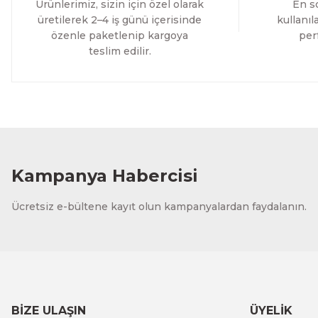
1.200,00 TL
Ürünlerimiz, sizin için özel olarak
En so
ÜRÜNÜ İNCELE
1.000,00 TL
üretilerek 2–4 iş günü içerisinde
kullanı
özenle paketlenip kargoya
per
teslim edilir.
Evinemoda
Mum Vazo Çiçekler Tek Parça Kanvas - Canvas Tablo
1.200,00 TL
%11 İNDİRİM
ÜRÜNÜ İNCELE
1.000,00 TL
Kampanya Habercisi
Evinemoda
Ücretsiz e-bültene kayıt olun kampanyalardan faydalanın.
Mavi Beyaz Çiçekler Tek Parça Kanvas - Canvas Tablo
1.200,00 TL
%11 İNDİRİM
ÜRÜNÜ İNCELE
1.000,00 TL
BİZE ULAŞIN
ÜYELİK