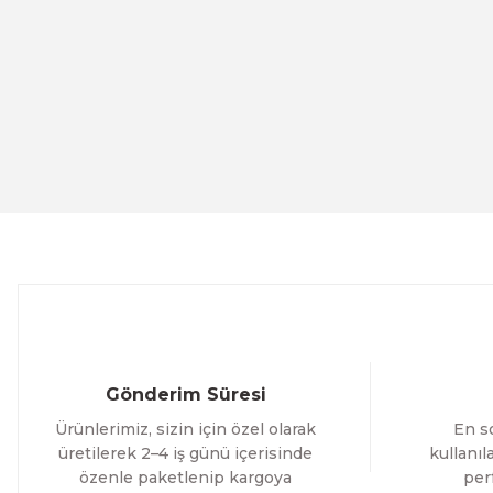
Ürün resmi kalitesiz, bozuk veya görüntülenemiyor.
Ürün açıklamasında eksik bilgiler bulunuyor.
Ürün bilgilerinde hatalar bulunuyor.
Evinemoda
Ürün fiyatı diğer sitelerden daha pahalı.
Eskitme Detaylı Mavi Ekru Çiçek 3 Parça Pleksi Aynalı Ta
Bu ürüne benzer farklı alternatifler olmalı.
1.000,00 TL
%13 İNDİR
ÜRÜNÜ İNCELE
800,00 TL
Evinemoda
Eskitme Detaylı Mavi Ekru Çiçek 3 Parça Pleksi Aynalı Ta
Gönderim Süresi
1.000,00 TL
Ürünlerimiz, sizin için özel olarak
En so
%12 İNDİR
ÜRÜNÜ İNCELE
800,00 TL
üretilerek 2–4 iş günü içerisinde
kullanı
özenle paketlenip kargoya
per