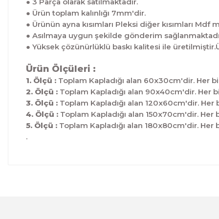
● 3 Parça olarak satılmaktadır.
● Ürün toplam kalınlığı 7mm'dir.
● Ürünün ayna kısımları Pleksi diğer kısımları Mdf 
● Asılmaya uygun şekilde gönderim sağlanmaktadı
● Yüksek çözünürlüklü baskı kalitesi ile üretilmis
Ürün Ölçüleri :
1. Ölçü :
Toplam Kapladığı alan 60x30cm'dir. Her bi
2. Ölçü :
Toplam Kapladığı alan 90x40cm'dir. Her bi
3. Ölçü :
Toplam Kapladığı alan 120x60cm'dir. Her b
4. Ölçü :
Toplam Kapladığı alan 150x70cm'dir. Her b
5. Ölçü :
Toplam Kapladığı alan 180x80cm'dir. Her b
.
Bu ürünün fiyat bilgisi, resim, ürün açıklamalarında ve 
Görüş ve önerileriniz için teşekkür ederiz.