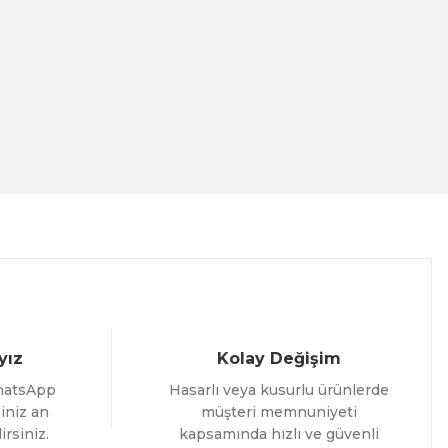
nalı Tablo
3 İNDİRİM
Evinemoda
Dairesel Soyut Sanat 3 Parça Pleksi Aynalı Tablo
yız
Kolay Değişim
1.000,00 TL
hatsApp
Hasarlı veya kusurlu ürünlerde
%12 İNDİRİM
ÜRÜNÜ İNCELE
800,00 TL
iniz an
müşteri memnuniyeti
irsiniz.
kapsamında hızlı ve güvenli