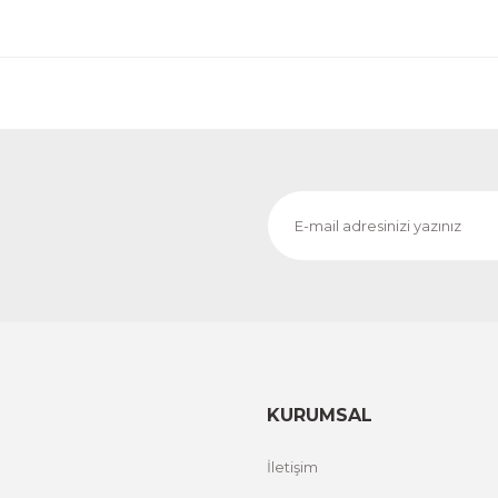
Evinemoda
o
Dokulu Görünüm Beyaz Çiçek 3 Parça Pleksi Aynalı 
1.000,00 TL
%20 İND
ÜRÜNÜ İNCELE
800,00 TL
Evinemoda
o
Dokulu Görünüm Beyaz Çiçek 3 Parça Pleksi Aynalı 
1.000,00 TL
%12 İND
ÜRÜNÜ İNCELE
800,00 TL
KURUMSAL
İletişim