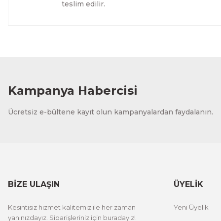
teslim edilir.
Evinemoda
Dokulu Görünüm Beyaz Çiçek 3 Parça Pleksi Aynalı Tabl
1.500,00 TL
%13 İNDİRİM
ÜRÜNÜ İNCELE
1.300,00 TL
Kampanya Habercisi
Evinemoda
Ücretsiz e-bültene kayıt olun kampanyalardan faydalanın.
Dokulu Görünüm Beyaz Çiçek 3 Parça Pleksi Aynalı Tabl
1.000,00 TL
%13 İNDİRİM
ÜRÜNÜ İNCELE
800,00 TL
BİZE ULAŞIN
ÜYELİK
Evinemoda
Kesintisiz hizmet kalitemiz ile her zaman
Yeni Üyelik
Eskitme Detaylı Gri Çiçek 3 Parça Pleksi Aynalı Tablo
yanınızdayız. Siparişleriniz için buradayız!