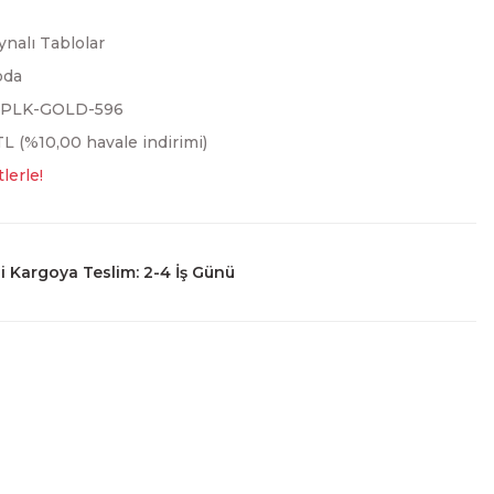
ynalı Tablolar
oda
3PLK-GOLD-596
L (%10,00 havale indirimi)
lerle!
 Kargoya Teslim: 2-4 İş Günü