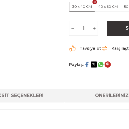
30 x 40 CM
40 x 60 CM
50
S
Tavsiye Et
Karşılaşt
Paylaş:
SİT SEÇENEKLERİ
ÖNERİLERİNİZ