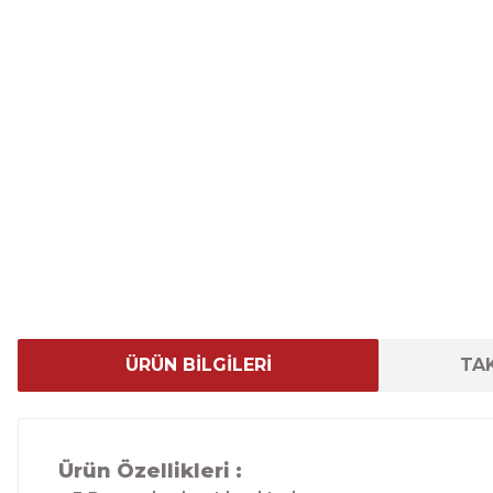
ÜRÜN BİLGİLERİ
TAK
Ürün Özellikleri :