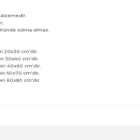
malzemedir.
r.
̧tir.Üründe solma olmaz.
ri 20x30 cm'dir.
ri 30x40 cm'dir.
iri 40x60 cm'dir.
iri 50x70 cm'dir.
iri 60x80 cm'dir.
diğer konularda yetersiz gördüğünüz noktaları öneri formunu kul
Sitemize ilk yorumu siz yapın!