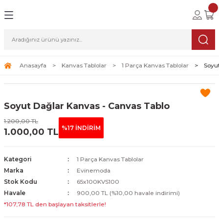
Geri Dön
Geri Dön
Geri Dön
lolar
ablolar
i Sanat
Tablolar
erçeveli Tablolar
Seti
Anasayfa
Kanvas Tablolar
1 Parça Kanvas Tablolar
Soyu
Tablolar
erçeveli Tablolar
a Seti
Soyut Dağlar Kanvas - Canvas Tablo
Tablolar
s Tablolar
1.200,00 TL
%17 İNDİRİM
1.000,00 TL
Tablolar
blolar
s Tablolar
Kategori
1 Parça Kanvas Tablolar
Marka
Evinemoda
Stok Kodu
65x100KVS100
Havale
900,00 TL (%10,00 havale indirimi)
*107,78 TL den başlayan taksitlerle!