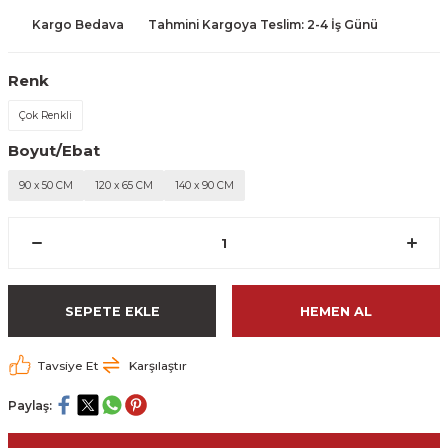
Kargo Bedava
Tahmini Kargoya Teslim: 2-4 İş Günü
Renk
Çok Renkli
Boyut/Ebat
90 x 50 CM
120 x 65 CM
140 x 90 CM
SEPETE EKLE
HEMEN AL
Tavsiye Et
Karşılaştır
Paylaş: