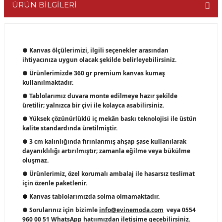
ÜRÜN BİLGİLERİ
● Kanvas ölçülerimizi, ilgili seçenekler arasından
ihtiyacınıza uygun olacak şekilde belirleyebilirsiniz.
● Ürünlerimizde 360 gr premium kanvas kumaş
kullanılmaktadır.
● Tablolarımız duvara monte edilmeye hazır şekilde
üretilir; yalnızca bir çivi ile kolayca asabilirsiniz.
● Yüksek çözünürlüklü iç mekân baskı teknolojisi ile üstün
kalite standardında üretilmiştir.
● 3 cm kalınlığında fırınlanmış ahşap şase kullanılarak
dayanıklılığı artırılmıştır; zamanla eğilme veya bükülme
oluşmaz.
● Ürünlerimiz, özel korumalı ambalaj ile hasarsız teslimat
için özenle paketlenir.
●
Kanvas tablolarımızda solma olmamaktadır.
● Sorularınız için bizimle
info@evinemoda.com
veya 0554
960 00 51
WhatsApp
hatıımızdan iletişime geçebilirsiniz.