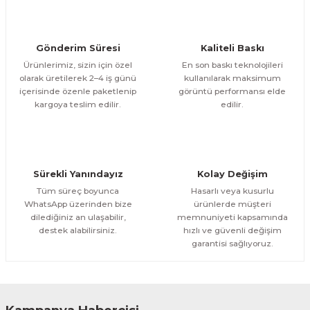
ÜRÜNÜ İNCELE
Bu ürüne benzer farklı alternatifler olmalı.
1.000,00 TL
%11
Evinemoda
Gönderim Süresi
Kaliteli Baskı
Göl Kenarında Ev Tek Parça Kanvas - Canvas Tablo
Ürünlerimiz, sizin için özel
En son baskı teknolojileri
olarak üretilerek 2–4 iş günü
kullanılarak maksimum
içerisinde özenle paketlenip
görüntü performansı elde
1.200,00 TL
ÜRÜNÜ İNCELE
Gönder
kargoya teslim edilir.
edilir.
1.000,00 TL
%11
Evinemoda
Gold Geyik Yuvarlak Desenler Tek Parça Işıksız Kanvas - Canvas Tablo
Sürekli Yanındayız
Kolay Değişim
1.200,00 TL
ÜRÜNÜ İNCELE
Tüm süreç boyunca
Hasarlı veya kusurlu
1.000,00 TL
%11
WhatsApp üzerinden bize
ürünlerde müşteri
dilediğiniz an ulaşabilir,
memnuniyeti kapsamında
Evinemoda
destek alabilirsiniz.
hızlı ve güvenli değişim
Gold Vazoda Çiçekler Tek Parça Kanvas - Canvas Tablo
garantisi sağlıyoruz.
1.200,00 TL
ÜRÜNÜ İNCELE
1.000,00 TL
%11