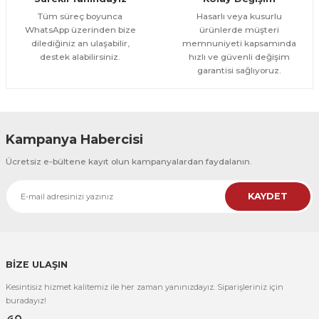
1.000,00 TL
ÜRÜNÜ İNCELE
Tüm süreç boyunca
Hasarlı veya kusurlu
800,00 TL
%12
WhatsApp üzerinden bize
ürünlerde müşteri
dilediğiniz an ulaşabilir,
memnuniyeti kapsamında
Evinemoda
destek alabilirsiniz.
hızlı ve güvenli değişim
Boho Tarzı Çiçek 3 Parça Ahşap Çerçeveli Tablo ACT
garantisi sağlıyoruz.
1.000,00 TL
ÜRÜNÜ İNCELE
800,00 TL
%12
Kampanya Habercisi
Evinemoda
Ücretsiz e-bültene kayıt olun kampanyalardan faydalanın.
Vincent Van Gogh Temalı 3 Parça Ahşap Çerçeveli Tablo ACT
KAYDET
1.000,00 TL
ÜRÜNÜ İNCELE
800,00 TL
%12
Evinemoda
Vincent Van Gogh Temalı 3 Parça Ahşap Çerçeveli Tablo ACT
BİZE ULAŞIN
Kesintisiz hizmet kalitemiz ile her zaman yanınızdayız. Siparişleriniz için
1.000,00 TL
ÜRÜNÜ İNCELE
buradayız!
800,00 TL
%12