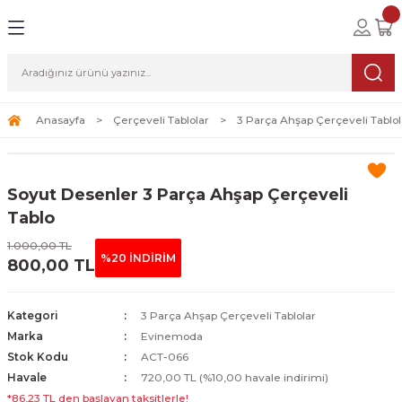
Geri Dön
Geri Dön
Geri Dön
lolar
ablolar
i Sanat
Tablolar
erçeveli Tablolar
Seti
Anasayfa
Çerçeveli Tablolar
3 Parça Ahşap Çerçeveli Tablol
Tablolar
erçeveli Tablolar
a Seti
Soyut Desenler 3 Parça Ahşap Çerçeveli
Tablolar
s Tablolar
Tablo
1.000,00 TL
Tablolar
blolar
%20 İNDİRİM
800,00 TL
s Tablolar
Kategori
3 Parça Ahşap Çerçeveli Tablolar
Marka
Evinemoda
Stok Kodu
ACT-066
Havale
720,00 TL (%10,00 havale indirimi)
*86,23 TL den başlayan taksitlerle!