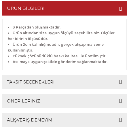
ÜRÜN BİLGİLERİ
3 Parçadan oluşmaktadır.
Ürün altından size uygun ölçüyü seçebilirsiniz. Ölçüler
her birinin ölçüsüdür.
Ürün 2cm kalınlığındadır, gerçek ahşap malzeme
kullanılmıştır.
Yüksek çözünürlüklü baskı kalitesi ile üretilmiştir.
Asılmaya uygun şekilde gönderim sağlanmaktadır.
TAKSİT SEÇENEKLERİ
ÖNERİLERİNİZ
ALIŞVERİŞ DENEYİMİ
Bu ürünün fiyat bilgisi, resim, ürün açıklamalarında ve
diğer konularda yetersiz gördüğünüz noktaları öneri