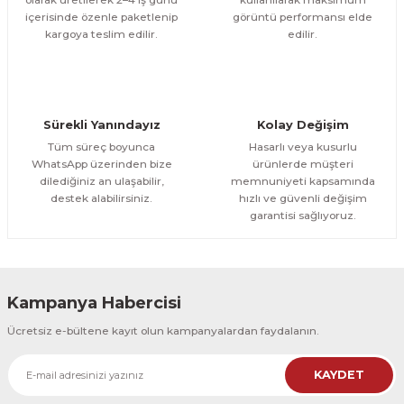
içerisinde özenle paketlenip
görüntü performansı elde
1.000,00 TL
ÜRÜNÜ İNCELE
Gönder
kargoya teslim edilir.
edilir.
800,00 TL
%12
Evinemoda
Boho Tarzı Çiçek 3 Parça Ahşap Çerçeveli Tablo ACT
Sürekli Yanındayız
Kolay Değişim
1.000,00 TL
ÜRÜNÜ İNCELE
Tüm süreç boyunca
Hasarlı veya kusurlu
800,00 TL
%12
WhatsApp üzerinden bize
ürünlerde müşteri
dilediğiniz an ulaşabilir,
memnuniyeti kapsamında
Evinemoda
destek alabilirsiniz.
hızlı ve güvenli değişim
Boho Tarzı Çiçek 3 Parça Ahşap Çerçeveli Tablo ACT
garantisi sağlıyoruz.
1.000,00 TL
ÜRÜNÜ İNCELE
800,00 TL
%12
Kampanya Habercisi
Evinemoda
Ücretsiz e-bültene kayıt olun kampanyalardan faydalanın.
Vincent Van Gogh Temalı 3 Parça Ahşap Çerçeveli Tablo ACT
KAYDET
1.000,00 TL
ÜRÜNÜ İNCELE
800,00 TL
%12