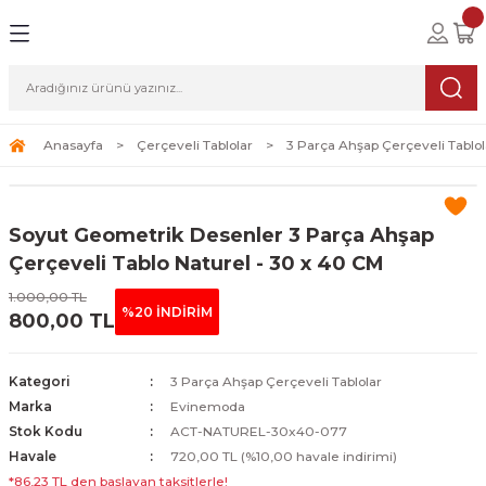
Geri Dön
Geri Dön
Geri Dön
lolar
ablolar
i Sanat
Tablolar
erçeveli Tablolar
Seti
Anasayfa
Çerçeveli Tablolar
3 Parça Ahşap Çerçeveli Tablol
Tablolar
erçeveli Tablolar
a Seti
Soyut Geometrik Desenler 3 Parça Ahşap
Tablolar
s Tablolar
Çerçeveli Tablo Naturel - 30 x 40 CM
1.000,00 TL
Tablolar
blolar
%20 İNDİRİM
800,00 TL
s Tablolar
Kategori
3 Parça Ahşap Çerçeveli Tablolar
Marka
Evinemoda
Stok Kodu
ACT-NATUREL-30x40-077
Havale
720,00 TL (%10,00 havale indirimi)
*86,23 TL den başlayan taksitlerle!