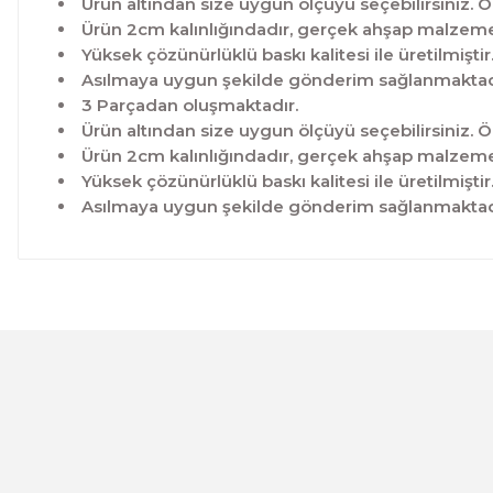
Ürün altından size uygun ölçüyü seçebilirsiniz. Ö
Ürün 2cm kalınlığındadır, gerçek ahşap malzeme 
Yüksek çözünürlüklü baskı kalitesi ile üretilmiştir
Asılmaya uygun şekilde gönderim sağlanmaktad
3 Parçadan oluşmaktadır.
Ürün altından size uygun ölçüyü seçebilirsiniz. Ö
Ürün 2cm kalınlığındadır, gerçek ahşap malzeme 
Yüksek çözünürlüklü baskı kalitesi ile üretilmiştir
Asılmaya uygun şekilde gönderim sağlanmaktad
Bu ürünün fiyat bilgisi, resim, ürün açıklamalarında ve 
Görüş ve önerileriniz için teşekkür ederiz.
Ürün resmi kalitesiz, bozuk veya görüntülenemiyor.
Ürün açıklamasında eksik bilgiler bulunuyor.
Ürün bilgilerinde hatalar bulunuyor.