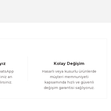
ACT
İM
yız
Kolay Değişim
hatsApp
Hasarlı veya kusurlu ürünlerde
iniz an
müşteri memnuniyeti
irsiniz.
kapsamında hızlı ve güvenli
değişim garantisi sağlıyoruz.
i Tablo ACT