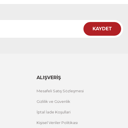
12 İNDİRİM
KAYDET
i Tablo ACT
12 İNDİRİM
ALIŞVERİŞ
Mesafeli Satış Sözleşmesi
Gizlilik ve Güvenlik
İptal İade Koşullari
Kişisel Veriler Politikası