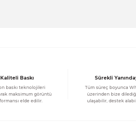
Evinemoda
Beyaz Narin Çiçekler 3 Parça Ahşap Çerçeveli Tablo 
1.000,00 TL
%12 İNDİR
ÜRÜNÜ İNCELE
800,00 TL
Gönder
Evinemoda
Boho Tarzı Çiçek 3 Parça Ahşap Çerçeveli Tablo ACT
Kaliteli Baskı
Sürekli Yanında
1.000,00 TL
n baskı teknolojileri
Tüm süreç boyunca W
%12 İNDİRİM
ÜRÜNÜ İNCELE
800,00 TL
larak maksimum görüntü
üzerinden bize dilediğ
formansı elde edilir.
ulaşabilir, destek alabil
Evinemoda
 ACT
Vincent Van Gogh Temalı 3 Parça Ahşap Çerçevel