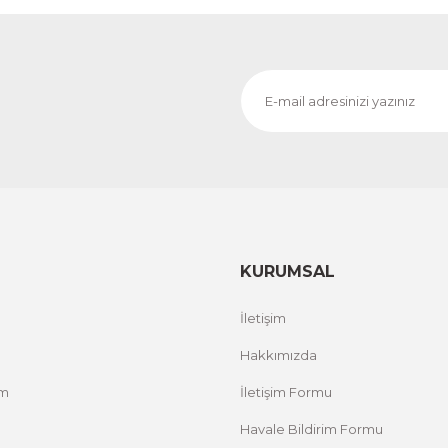
1.000,00 TL
RİM
%
ÜRÜNÜ İNCELE
800,00 TL
Evinemoda
 ACT
Vincent Van Gogh Temalı 3 Parça Ahşap Çerçevel
1.000,00 TL
RİM
%
ÜRÜNÜ İNCELE
800,00 TL
KURUMSAL
Evinemoda
İletişim
Zarif Çiçekler 3 Parça Ahşap Çerçeveli Tablo ACT
Hakkımızda
um
İletişim Formu
1.000,00 TL
%12 İNDİRİM
ÜRÜNÜ İNCELE
800,00 TL
Havale Bildirim Formu