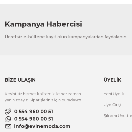
1.000,00 TL
%12 İNDİ
ÜRÜNÜ İNCELE
800,00 TL
Kampanya Habercisi
Evinemoda
Ücretsiz e-bültene kayıt olun kampanyalardan faydalanın.
Vincent Van Gogh Temalı 3 Parça Ahşap Çerçeveli Tablo
1.000,00 TL
%12 İNDİ
ÜRÜNÜ İNCELE
800,00 TL
BİZE ULAŞIN
ÜYELİK
Evinemoda
Kesintisiz hizmet kalitemiz ile her zaman
Yeni Üyelik
Zarif Çiçekler 3 Parça Ahşap Çerçeveli Tablo ACT
yanınızdayız. Siparişleriniz için buradayız!
Üye Girişi
0 554 960 00 51
Şifremi Unutt
1.000,00 TL
%12 İNDİRİM
0 554 960 00 51
ÜRÜNÜ İNCELE
800,00 TL
info@evinemoda.com