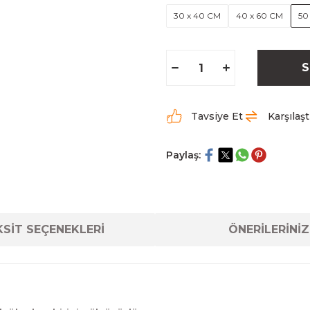
30 x 40 CM
40 x 60 CM
50
S
Tavsiye Et
Karşılaşt
Paylaş:
SİT SEÇENEKLERİ
ÖNERİLERİNİZ