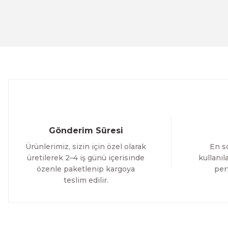
Evinemoda
Ürün fiyatı diğer sitelerden daha pahalı.
Beyaz Narin Çiçekler 3 Parça Ahşap Çerçeveli Tablo ACT
Bu ürüne benzer farklı alternatifler olmalı.
1.000,00 TL
%12 İNDİRİM
ÜRÜNÜ İNCELE
800,00 TL
Evinemoda
Boho Tarzı Çiçek 3 Parça Ahşap Çerçeveli Tablo ACT
Gönderim Süresi
1.000,00 TL
Ürünlerimiz, sizin için özel olarak
En so
%12 İNDİRİM
ÜRÜNÜ İNCELE
800,00 TL
üretilerek 2–4 iş günü içerisinde
kullanı
özenle paketlenip kargoya
per
teslim edilir.
Evinemoda
Vincent Van Gogh Temalı 3 Parça Ahşap Çerçeveli Tablo