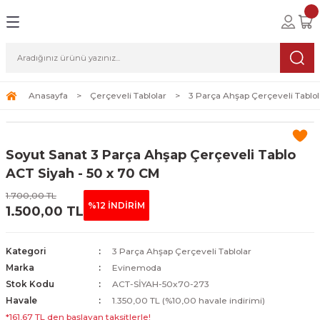
Geri Dön
Geri Dön
Geri Dön
lolar
ablolar
i Sanat
Tablolar
erçeveli Tablolar
Seti
Anasayfa
Çerçeveli Tablolar
3 Parça Ahşap Çerçeveli Tablol
Tablolar
erçeveli Tablolar
a Seti
Soyut Sanat 3 Parça Ahşap Çerçeveli Tablo
Tablolar
s Tablolar
ACT Siyah - 50 x 70 CM
1.700,00 TL
Tablolar
blolar
%12 İNDİRİM
1.500,00 TL
s Tablolar
Kategori
3 Parça Ahşap Çerçeveli Tablolar
Marka
Evinemoda
Stok Kodu
ACT-SİYAH-50x70-273
Havale
1.350,00 TL (%10,00 havale indirimi)
*161,67 TL den başlayan taksitlerle!