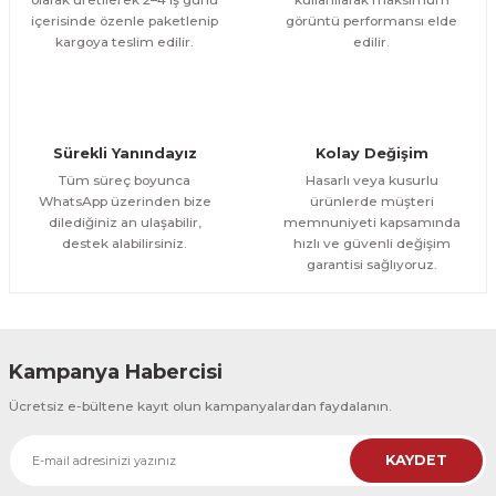
içerisinde özenle paketlenip
görüntü performansı elde
1.000,00 TL
ÜRÜNÜ İNCELE
Gönder
kargoya teslim edilir.
edilir.
800,00 TL
%12
Evinemoda
Boho Tarzı Çiçek 3 Parça Ahşap Çerçeveli Tablo ACT
Sürekli Yanındayız
Kolay Değişim
1.000,00 TL
ÜRÜNÜ İNCELE
Tüm süreç boyunca
Hasarlı veya kusurlu
800,00 TL
%12
WhatsApp üzerinden bize
ürünlerde müşteri
dilediğiniz an ulaşabilir,
memnuniyeti kapsamında
Evinemoda
destek alabilirsiniz.
hızlı ve güvenli değişim
Boho Tarzı Çiçek 3 Parça Ahşap Çerçeveli Tablo ACT
garantisi sağlıyoruz.
1.000,00 TL
ÜRÜNÜ İNCELE
800,00 TL
%12
Kampanya Habercisi
Evinemoda
Ücretsiz e-bültene kayıt olun kampanyalardan faydalanın.
Vincent Van Gogh Temalı 3 Parça Ahşap Çerçeveli Tablo ACT
KAYDET
1.000,00 TL
ÜRÜNÜ İNCELE
800,00 TL
%12